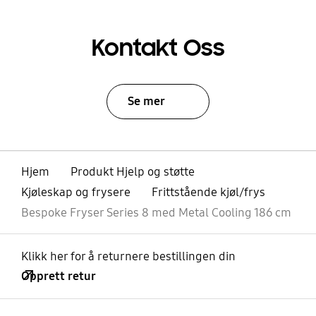
Kontakt Oss
Se mer
Hjem
Produkt Hjelp og støtte
Kjøleskap og frysere
Frittstående kjøl/frys
Bespoke Fryser Series 8 med Metal Cooling 186 cm
Klikk her for å returnere bestillingen din
Opprett retur
Åpen
Footer Navigation