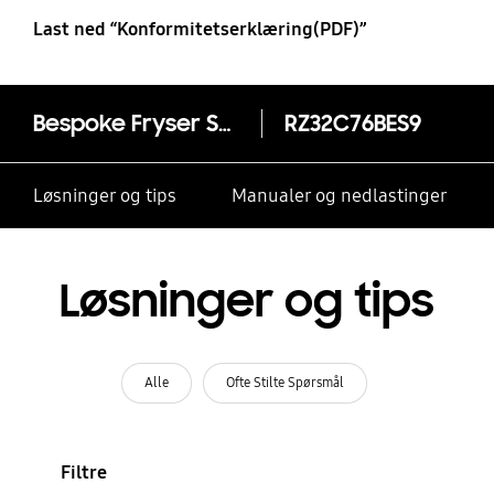
Last ned “Konformitetserklæring(PDF)”
Bespoke Fryser Series 8 med Metal Cooling 186 cm
RZ32C76BES9
Løsninger og tips
Manualer og nedlastinger
Løsninger og tips
Alle
Ofte Stilte Spørsmål
Filtre