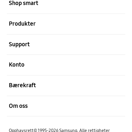
Shop smart
Åpen
Produkter
Åpen
Support
Åpen
Konto
Åpen
Bærekraft
Åpen
Om oss
Opphavsrett© 1995-2026 Samsung. Alle rettigheter