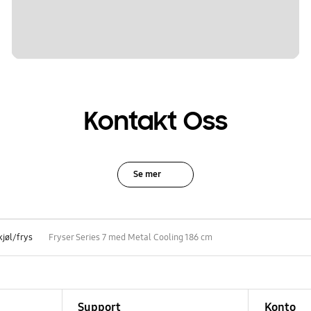
Kontakt Oss
Se mer
kjøl/frys
Fryser Series 7 med Metal Cooling 186 cm
Support
Konto