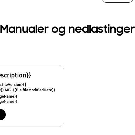
Manualer og nedlastinger
escription}}
e.fileVersion}}
ze}} MB
{{file.fileModifiedDate}}
mes}}
uageName}}
uageName}}