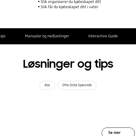
Slik organiserer du kjøleskapet ditt
Slik får du kjøleskapet ditt i vater
tips
Manualer og nedlastinger
Interactive Guide
Løsninger og tips
Alle
Ofte Stilte Spørsmål
Se mer