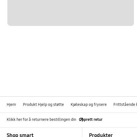
Hjem
Produkt Hjelp og støtte
Kjøleskap og frysere
Frittstående 
Klikk her for å returnere bestillingen din
Opprett retur
Footer Navigation
Shop smart
Produkter