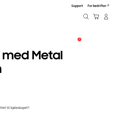
Support
For bedrifter
Søk
Handlevogn
Logg på/Registrer deg
Søk
2
Alarm
7 med Metal
m
ttet til kjøleskapet?