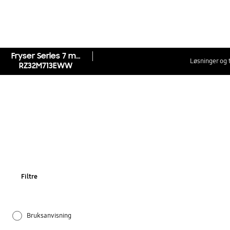
Fryser Series 7 med Metal Cooling 186 cm
Løsninger og 
RZ32M713EWW
Filtre
Bruksanvisning