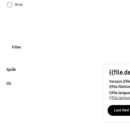
Bruk
Dør
Installasjon
Is og vann
Filter
Språk
{{file.d
Klikk for å utvide
Versjon {{fil
OS
{{file.fileSi
Klikk for å utvide
{{file.osNa
{{file.lang
{{file.lang
Last Ned