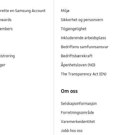
prette en Samsung Account
Miljø
ewards
Sikkerhet og personvern
embers
Tilgjengelighet
r
Inkluderende arbeidsplass
Bedriftens samfunnsansvar
istrering
Bedriftsbærekraft
ger
Åpenhetsloven (NO)
The Transparency Act (EN)
Om oss
Selskapsinformasjon
Forretningsområde
Varemerkeidentitet
Jobb hos oss