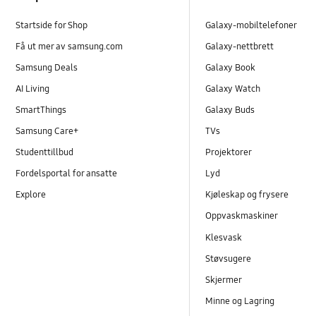
Startside for Shop
Galaxy-mobiltelefoner
Få ut mer av samsung.com
Galaxy-nettbrett
Samsung Deals
Galaxy Book
AI Living
Galaxy Watch
SmartThings
Galaxy Buds
Samsung Care+
TVs
Studenttillbud
Projektorer
Fordelsportal for ansatte
Lyd
Explore
Kjøleskap og frysere
Oppvaskmaskiner
Klesvask
Støvsugere
Skjermer
Minne og Lagring