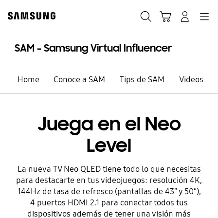
Skip
to
Búsqueda
Carrito
Navegación
Iniciar sesión
content
SAM - Samsung Virtual Influencer
Home
Conoce a SAM
Tips de SAM
Videos
Juega en el Neo
Level
La nueva TV Neo QLED tiene todo lo que necesitas
para destacarte en tus videojuegos: resolución 4K,
144Hz de tasa de refresco (pantallas de 43” y 50”),
4 puertos HDMI 2.1 para conectar todos tus
dispositivos además de tener una visión más