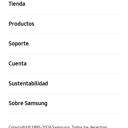
Tienda
abierto
Productos
abierto
Soporte
abierto
Cuenta
abierto
Sustentabilidad
abierto
Sobre Samsung
Copyright© 1995-2026 Samsung. Todos los derechos