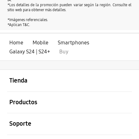
IA.
*Los detalles de la promoción pueden variar según la región. Consulte el
sitio web para obtener más detalles.
*Imágenes referenciales.
*Aplican T&C.
Home
Mobile
Smartphones
Galaxy S24 | S24+
Buy
abierto
Footer Navigation
Tienda
abierto
Productos
abierto
Soporte
abierto