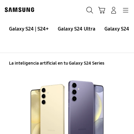
Skip
to
Búsqueda
Carrito
Navegación
Iniciar sesión
content
Galaxy S24 | S24+
Galaxy S24 | S24+
Galaxy S24 Ultra
Galaxy S24F
Buying Tool
La inteligencia artificial en tu Galaxy S24 Series