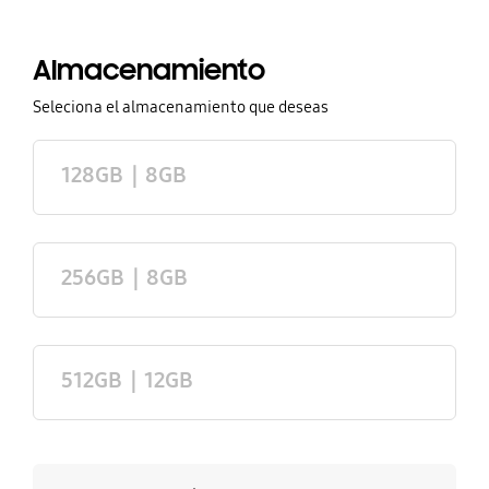
Almacenamiento
Almacenamiento
tooltip Close
Seleciona el almacenamiento que deseas
128GB｜8GB
256GB｜8GB
512GB｜12GB