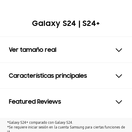
Galaxy S24 | S24+
Ver tamaño real
Click to Expand
Características principales
Expand
Featured Reviews
Click to Expand
*Galaxy S24+ comparado con Galaxy S24.
*Se requiere iniciar sesión en la cuenta Samsung para ciertas funciones de