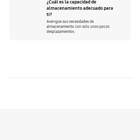
¿Cuál es la capacidad de
almacenamiento adecuado para
ti?
Averigüe sus necesidades de
almacenamiento con solo unos pocos
desplazamientos.
Agregar a Lista de Favoritos