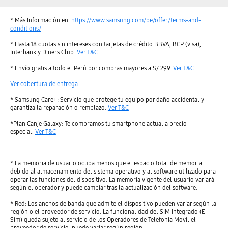
* Más Información en:
https://www.samsung.com/pe/offer/terms-and-
conditions/
* Hasta 18 cuotas sin intereses con tarjetas de crédito BBVA, BCP (visa),
Interbank y Diners Club.
Ver T&C
* Envío gratis a todo el Perú por compras mayores a S/ 299.
Ver T&C
Ver cobertura de entrega
* Samsung Care+: Servicio que protege tu equipo por daño accidental y
garantiza la reparación o remplazo.
Ver T&C
*Plan Canje Galaxy: Te compramos tu smartphone actual a precio
especial.
Ver T&C
* La memoria de usuario ocupa menos que el espacio total de memoria
debido al almacenamiento del sistema operativo y al software utilizado para
operar las funciones del dispositivo. La memoria vigente del usuario variará
según el operador y puede cambiar tras la actualización del software.
* Red: Los anchos de banda que admite el dispositivo pueden variar según la
región o el proveedor de servicio. La funcionalidad del SIM Integrado (E-
Sim) queda sujeto al servicio de los Operadores de Telefonía Movil el
proveedor de servicio, puede variar según región.