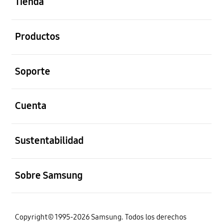
Tienda
abierto
Productos
abierto
Soporte
abierto
Cuenta
abierto
Sustentabilidad
abierto
Sobre Samsung
Copyright© 1995-2026 Samsung. Todos los derechos