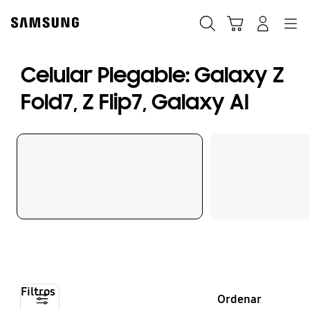
Skip
to
Búsqueda
Carrito
Navegación
Iniciar sesión
content
Celular Plegable: Galaxy Z
Fold7, Z Flip7, Galaxy AI
Filtros
Ordenar