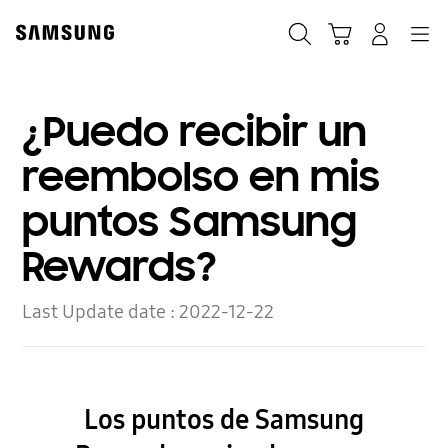
Skip
to
Búsqueda
Carrito
Navegación
Iniciar sesión
content
¿Puedo recibir un
reembolso en mis
puntos Samsung
Rewards?
Last Update date :
2022-12-22
Los puntos de Samsung