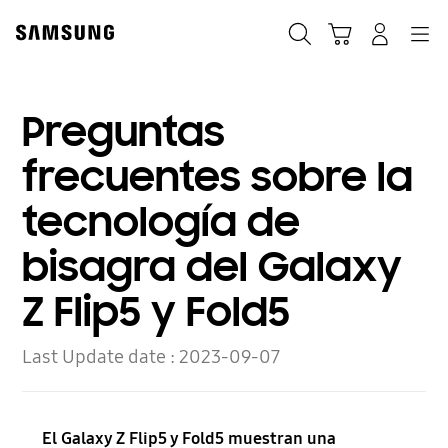
Skip
to
Búsqueda
Carrito
Navegación
Iniciar sesión
content
Preguntas
frecuentes sobre la
tecnología de
bisagra del Galaxy
Z Flip5 y Fold5
Last Update date :
2023-09-07
El Galaxy Z Flip5 y Fold5 muestran una