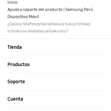
Inicio
Ayuda y soporte del producto | Samsung Perú
Dispositivo Móvil
¿Galaxy telefonoykipi willakuq tukuyrichkaq
iconokuna imatataq willakunku?
abierto
Footer Navigation
Tienda
abierto
Productos
abierto
Soporte
abierto
Cuenta
abierto