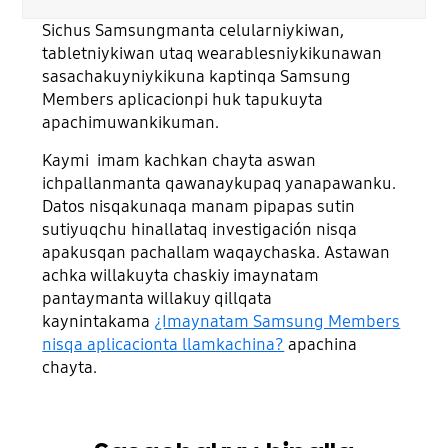
Sichus Samsungmanta celularniykiwan,
tabletniykiwan utaq wearablesniykikunawan
sasachakuyniykikuna kaptinqa Samsung
Members aplicacionpi huk tapukuyta
apachimuwankikuman.
Kaymi imam kachkan chayta aswan
ichpallanmanta qawanaykupaq yanapawanku.
Datos nisqakunaqa manam pipapas sutin
sutiyuqchu hinallataq investigación nisqa
apakusqan pachallam waqaychaska. Astawan
achka willakuyta chaskiy imaynatam
pantaymanta willakuy qillqata
kaynintakama
¿Imaynatam Samsung Members
nisqa aplicacionta llamkachina?
apachina
chayta.