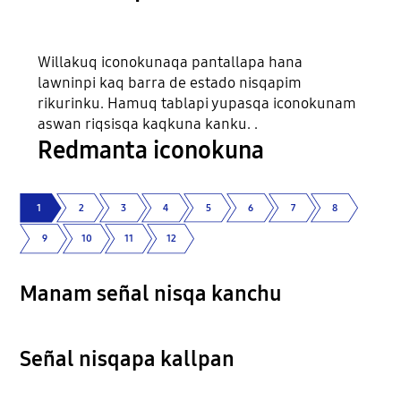
Willakuq iconokunaqa pantallapa hana
lawninpi kaq barra de estado nisqapim
rikurinku. Hamuq tablapi yupasqa iconokunam
aswan riqsisqa kaqkuna kanku. .
Redmanta iconokuna
1
2
3
4
5
6
7
8
9
10
11
12
Manam señal nisqa kanchu
Señal nisqapa kallpan