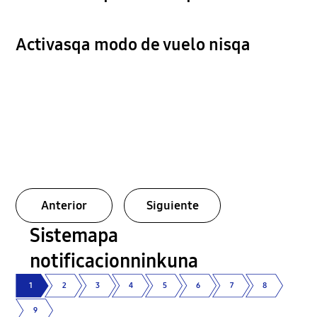
Activasqa modo de vuelo nisqa
Anterior
Siguiente
Sistemapa
notificacionninkuna
1
2
3
4
5
6
7
8
9