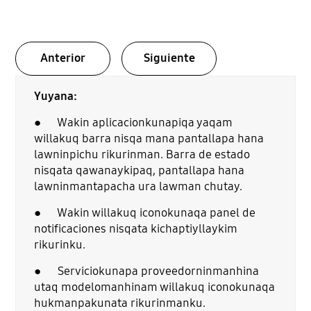
Anterior
Siguiente
Yuyana:
● Wakin aplicacionkunapiqa yaqam
willakuq barra nisqa mana pantallapa hana
lawninpichu rikurinman. Barra de estado
nisqata qawanaykipaq, pantallapa hana
lawninmantapacha ura lawman chutay.
● Wakin willakuq iconokunaqa panel de
notificaciones nisqata kichaptiyllaykim
rikurinku.
● Serviciokunapa proveedorninmanhina
utaq modelomanhinam willakuq iconokunaqa
hukmanpakunata rikurinmanku.