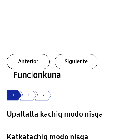
Anterior
Siguiente
Funcionkuna
1
2
3
Upallalla kachiq modo nisqa
Katkatachiq modo nisqa