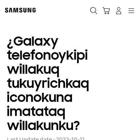
Skip
to
Búsqueda
Carrito
Navegación
Iniciar sesión
content
¿Galaxy
telefonoykipi
willakuq
tukuyrichkaq
iconokuna
imatataq
willakunku?
Last Update date :
2022-10-11