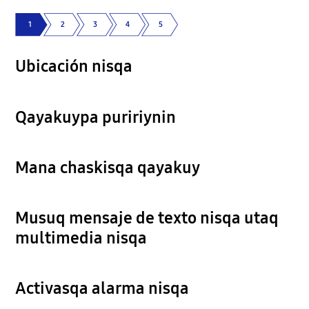
1
2
3
4
5
Ubicación nisqa
Qayakuypa puririynin
Mana chaskisqa qayakuy
Musuq mensaje de texto nisqa utaq
multimedia nisqa
Activasqa alarma nisqa