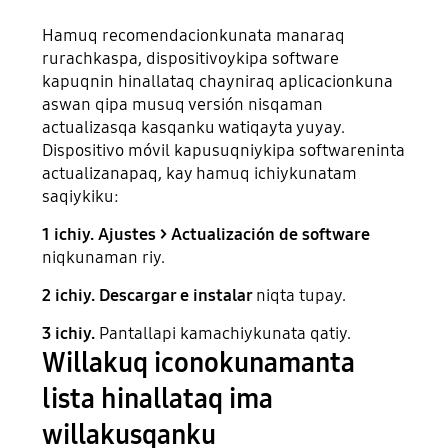
Hamuq recomendacionkunata manaraq
rurachkaspa, dispositivoykipa software
kapuqnin hinallataq chayniraq aplicacionkuna
aswan qipa musuq versión nisqaman
actualizasqa kasqanku watiqayta yuyay.
Dispositivo móvil kapusuqniykipa softwareninta
actualizanapaq, kay hamuq ichiykunatam
saqiykiku:
1 ichiy. Ajustes > Actualización de software
niqkunaman riy.
2 ichiy. Descargar e instalar
niqta tupay.
3 ichiy.
Pantallapi kamachiykunata qatiy.
Willakuq iconokunamanta
lista hinallataq ima
willakusqanku