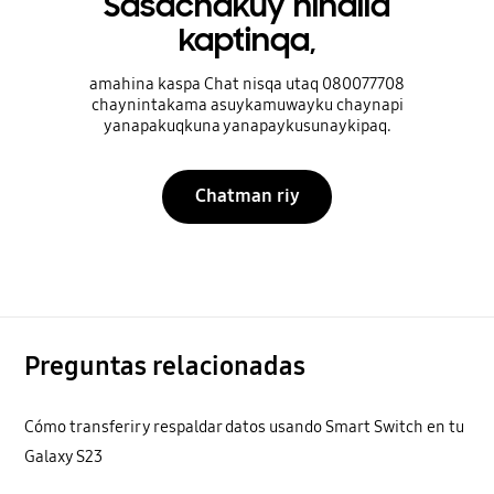
Sasachakuy hinalla
kaptinqa,
amahina kaspa Chat nisqa utaq 080077708
chaynintakama asuykamuwayku chaynapi
yanapakuqkuna yanapaykusunaykipaq.
Chatman riy
Preguntas relacionadas
Cómo transferir y respaldar datos usando Smart Switch en tu
Galaxy S23