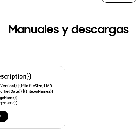
Manuales y descargas
escription}}
leVersion}}
{{file.fileSize}} MB
odifiedDate}}
{{file.osNames}}
uageName}}
uageName}}
r