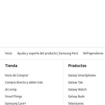
uso
OT_Others
Inicio
Ayuda y soporte del producto | Samsung Perú
Refrigeradoras
Footer Navigation
Tienda
Productos
Inicio de Comprar
Galaxy Smartphones
Compra directo y obtén más
Galaxy Tab
AI Living
Galaxy Watch
SmartThings
Galaxy Buds
Samsung Care+
Televisores