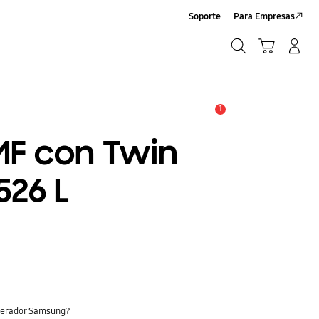
Soporte
Para Empresas
Búsqueda
Carrito
Iniciar sesión/Registrarse
Búsqueda
1
Alerta
MF con Twin
526 L
rigerador Samsung?