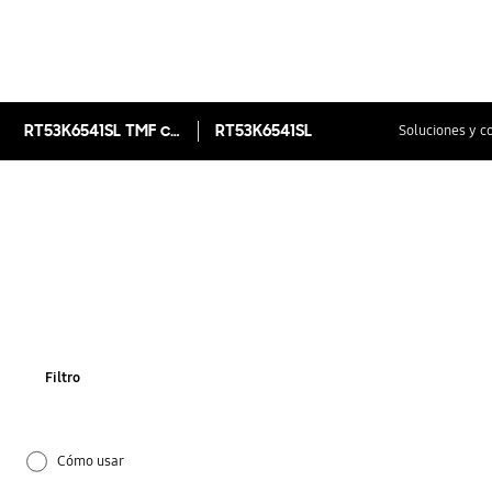
RT53K6541SL TMF con Twin Cooling Plus™, 526 L
RT53K6541SL
Soluciones y c
Filtro
Cómo usar