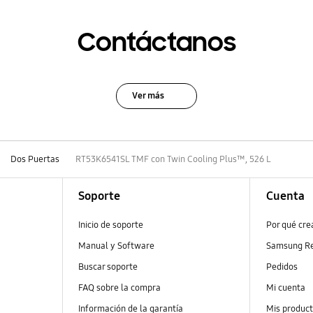
Contáctanos
Ver más
Dos Puertas
RT53K6541SL TMF con Twin Cooling Plus™, 526 L
Soporte
Cuenta
Inicio de soporte
Por qué cr
Manual y Software
Samsung R
Buscar soporte
Pedidos
FAQ sobre la compra
Mi cuenta
Información de la garantía
Mis produc