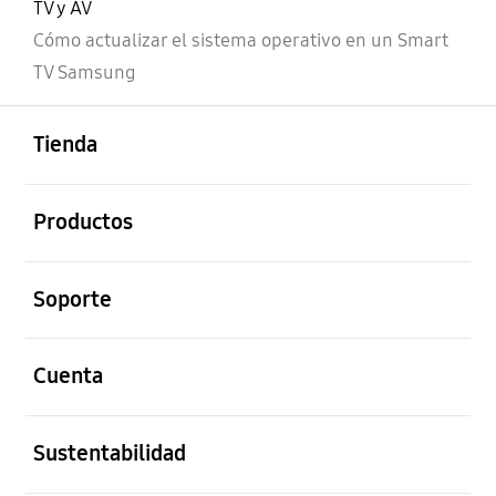
TV y AV
Cómo actualizar el sistema operativo en un Smart
TV Samsung
abierto
Footer Navigation
Tienda
abierto
Productos
abierto
Soporte
abierto
Cuenta
abierto
Sustentabilidad
abierto