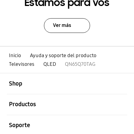
Estamos para vos
Ver más
Inicio
Ayuda y soporte del producto
Televisores
QLED
QN65Q70TAG
abierto
Footer Navigation
Shop
abierto
Productos
abierto
Soporte