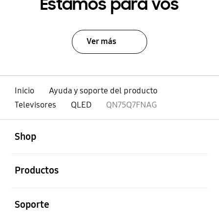
Estamos para vos
Ver más
Inicio
Ayuda y soporte del producto
Televisores
QLED
QN75Q7FNAG
abierto
Footer Navigation
Shop
abierto
Productos
abierto
Soporte