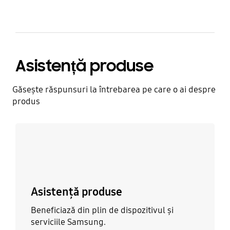
Asistență produse
Găsește răspunsuri la întrebarea pe care o ai despre
produs
Află mai multe
Asistență produse
Beneficiază din plin de dispozitivul și
serviciile Samsung.