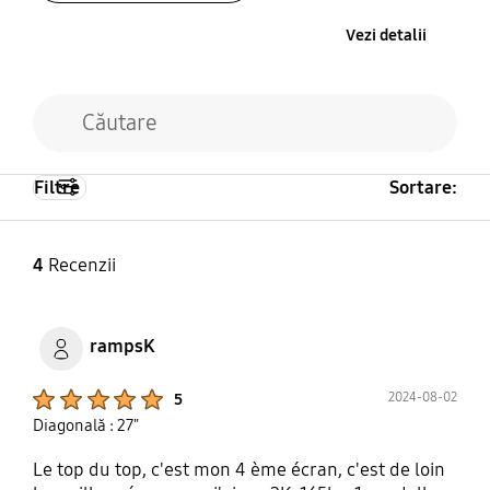
Vezi detalii
Filtre
Sortare:
4
Recenzii
rampsK
Product Ratings :
2024-08-02
5
Diagonală : 27"
Le top du top, c'est mon 4 ème écran, c'est de loin