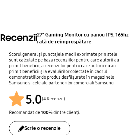
(mod oprit)
(anual)
684.0 x 173.0 x 467.0
Lungime cablu de
Cablu DP
Greutatea pachetului
mm
alimentare
0.30 W
44 kWh/year
Da
8.0 kg
1.5 m
27" Gaming Monitor cu panou IPS, 165hz
Tip
Recenzii
rată de reîmprospătare
Instalează CD
Adaptor extern
Da
Scorul general și punctajele medii exprimate prin stele
sunt calculate pe baza recenziilor pentru care autorii au
primit beneficii, a recenziilor pentru care autorii nu au
primit beneficii și a evaluărilor colectate în cadrul
demonstrațiilor de produs desfășurate în magazinele
Samsung si cele ale partenerilor comerciali Samsung
5.0
(4 Recenzii)
Recomandat de
100
% dintre clienți.
Scrie o recenzie