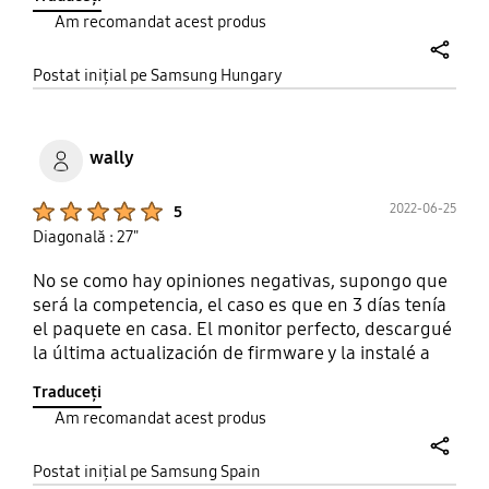
anyag- és az összeszerelés minősége a szokásos
Am recomandat acest produs
kiagasló Samsung szint. Abszolút megéri az árát.
share
Postat inițial pe Samsung Hungary
wally
Product Ratings :
2022-06-25
5
Diagonală : 27"
No se como hay opiniones negativas, supongo que
será la competencia, el caso es que en 3 días tenía
el paquete en casa. El monitor perfecto, descargué
la última actualización de firmware y la instalé a
través del conector usb service, todo bien, el
Traduceți
firmware es común el del modelo de 27 y 32
Am recomandat acest produs
pulgadas. Es mejor usar el puerto displayport que
el hdmi puesto que permite frecuencias mayores
share
tanto en freesync como en G-sync. Al ser un panel
Postat inițial pe Samsung Spain