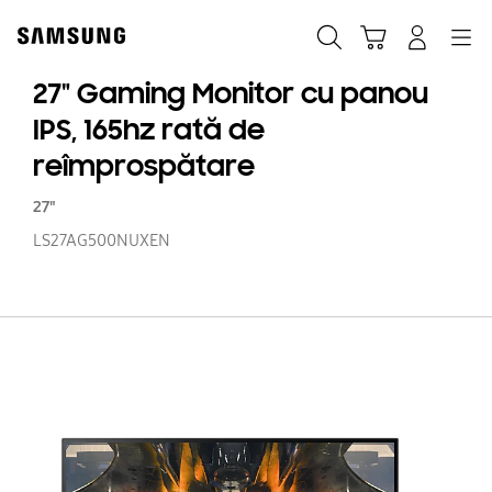
Skip
to
Căutare
Conectare
Navigation
Coş de cumpărături
content
27" Gaming Monitor cu panou
IPS, 165hz rată de
reîmprospătare
27"
LS27AG500NUXEN
27
G
Mo
c