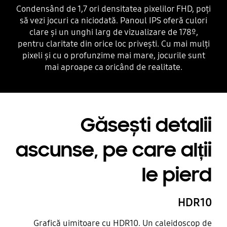
Condensând de 1,7 ori densitatea pixelilor FHD, poți
să vezi jocuri ca niciodată. Panoul IPS oferă culori
clare și un unghi larg de vizualizare de 178º,
pentru claritate din orice loc privești. Cu mai mulți
pixeli și cu o profunzime mai mare, jocurile sunt
mai aproape ca oricând de realitate.
Găsești detalii
ascunse, pe care alții
le pierd
HDR10
Grafică uimitoare cu HDR10. Un caleidoscop de