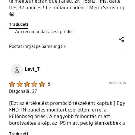
le meilleur écran que j'ai eu. 2K, 165hz, 1ms, dalle
IPS, 32 pouces ! Le mélange idéal ! Merci Samsung
😁
Traduceți
Am recomandat acest produs
share
Postat inițial pe Samsung CH
Levi_T
Product Ratings :
2022-10-16
5
Diagonală : 27"
[Ezt az értékelést promóció részeként kaptuk.] Egy
FHD TN paneles monitort cseréltem erre, a
különbség óriási. A nagyobb felbontás miatt
borotvaéles a kép, az IPS miatt pedig élénkebbek a
színek. A G-Sync pedig a cseresznye a habon. Az
Traduceți