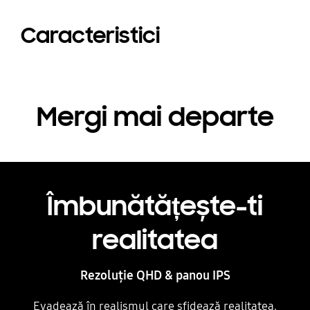
Caracteristici
Mergi mai departe
Îmbunătățește-ti
realitatea
Rezoluție QHD & panou IPS
Evadează în realismul care sfidează realitatea.