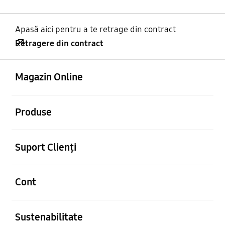
Apasă aici pentru a te retrage din contract
Retragere din contract
Deschis
Footer Navigation
Magazin Online
Deschis
Produse
Deschis
Suport Clienți
Deschis
Cont
Deschis
Sustenabilitate