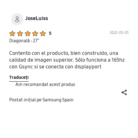
ips los ángulos son perfectos, no como los VA que
si giras un poco la cabeza ya cambia la tonalidad,
el panel es de 10 bit 144Hz, los 165Hz son si lo
JoseLuiss
pones a 8 bit aunque en la práctica a partir de
120Hz ya no se nota mejoría, yo por lo menos lo uso
Product Ratings :
2022-05-03
5
a 10bit 144Hz.
Diagonală : 27"
Contento con el producto, bien construido, una
calidad de imagen superior. Sólo funciona a 165hz
con Gsync si se conecta con displayport
Traduceți
Am recomandat acest produs
share
Postat inițial pe Samsung Spain
bazaarvoice Certification Label