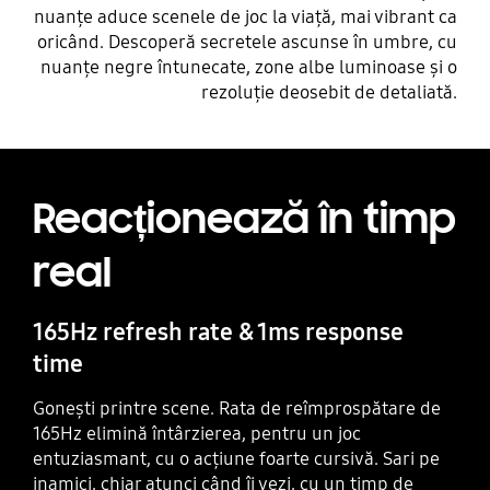
nuanțe aduce scenele de joc la viață, mai vibrant ca
oricând. Descoperă secretele ascunse în umbre, cu
nuanțe negre întunecate, zone albe luminoase și o
rezoluție deosebit de detaliată.
Reacționează în timp
real
165Hz refresh rate & 1ms response
time
Gonești printre scene. Rata de reîmprospătare de
165Hz elimină întârzierea, pentru un joc
entuziasmant, cu o acțiune foarte cursivă. Sari pe
inamici, chiar atunci când îi vezi, cu un timp de