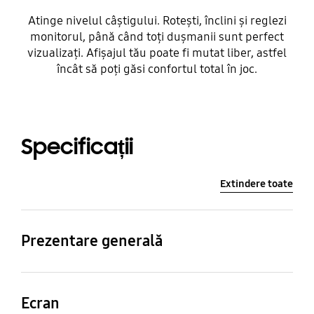
Atinge nivelul câștigului. Rotești, înclini și reglezi
monitorul, până când toți dușmanii sunt perfect
vizualizați. Afișajul tău poate fi mutat liber, astfel
încât să poți găsi confortul total în joc.
Specificații
Extindere toate
Prezentare generală
Raport aspect
Luminozitate (tipică)
Ecran
16:9
350 cd/㎡