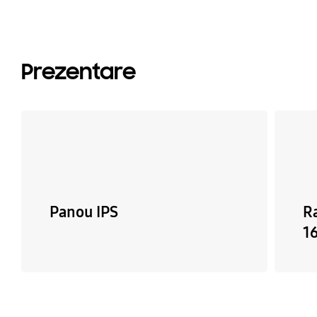
Prezentare
Panou IPS
R
1