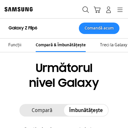
Skip
to
Căutare
Conectare
Navigation
Coş de cumpărături
content
Galaxy Z Flip6
Comandă acum
Funcții
Compară & Îmbunătățește
Treci la Galaxy
Următorul
nivel Galaxy
Compară
Îmbunătățește