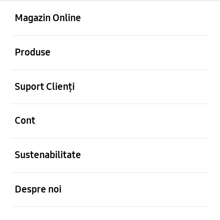
Deschis
Footer Navigation
Magazin Online
Deschis
Produse
Deschis
Suport Clienți
Deschis
Cont
Deschis
Sustenabilitate
Deschis
Despre noi