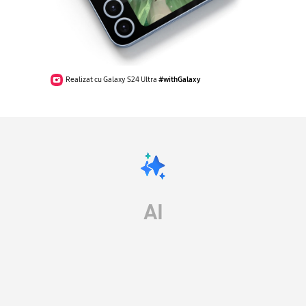
Realizat cu Galaxy S24 Ultra
#withGalaxy
AI