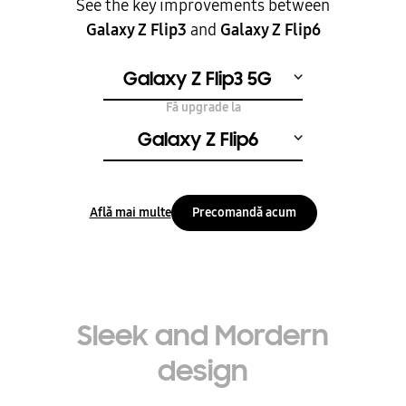
See the key improvements between
Galaxy Z Flip3
and
Galaxy Z Flip6
Galaxy Z Flip3 5G
Fă upgrade la
Galaxy Z Flip6
Află mai multe
Precomandă acum
Sleek and Mordern
design