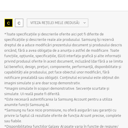
C
C
VITEZA REȚELEI MELE (REDUSĂ)
Selectat
*Toate specificațiile și descrierile oferite aici pot fi diferite de
specificațiile și descrierile reale ale produsului. Samsung își rezervă
dreptul de a aduce modificări prezentului document și produsului descris
oricând, fără a avea obligația de a anunța o astfel de modificare. Toate
funcțiile, opțiunile, specificațiile, (GUI) interfața grafică și alte informații
privind produsul oferite în acest document, incluzând (dar fără a se limita
la) beneficii, design, prețuri, componente, performanță, disponibilitate și
capabilități ale produsului, pot face obiectul unor modificări, fără
notificare prealabilă sau obligații. Conținutul ecranului este obținut din
imagini simulate și are doar scop demonstrativ.
*Imagini simulate în scopuri demonstrative. Secvențe scurtate și
simulate. UI reală poate fi diferită.
*Este necesară autentificarea la Samsung Account pentru a utiliza
anumite funcții Samsung AI.
*Samsung nu face nicio promisiune, nu oferă asigurări sau garanții cu
privire la faptul că rezultate oferite de funcția AI sunt precise, complete
sau fiabile.
*Disponibilitatea funcțiilor Galaxy AI poate varia în funcție de regiune/