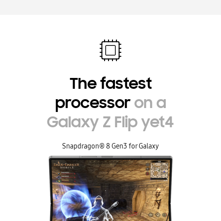
The fastest
processor
on a
Galaxy Z Flip yet4
Snapdragon® 8 Gen3 for Galaxy