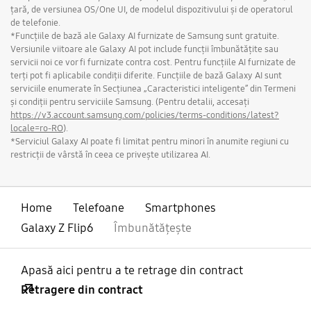
țară, de versiunea OS/One UI, de modelul dispozitivului și de operatorul
de telefonie.
*Funcțiile de bază ale Galaxy AI furnizate de Samsung sunt gratuite.
Versiunile viitoare ale Galaxy AI pot include funcții îmbunătățite sau
servicii noi ce vor fi furnizate contra cost. Pentru funcțiile AI furnizate de
terți pot fi aplicabile condiții diferite. Funcțiile de bază Galaxy AI sunt
serviciile enumerate în Secțiunea „Caracteristici inteligente” din Termeni
și condiții pentru serviciile Samsung. (Pentru detalii, accesați
https://v3.account.samsung.com/policies/terms-conditions/latest?
locale=ro-RO
).
*Serviciul Galaxy AI poate fi limitat pentru minori în anumite regiuni cu
restricții de vârstă în ceea ce privește utilizarea AI.
Home
Telefoane
Smartphones
Galaxy Z Flip6
Îmbunătățește
Apasă aici pentru a te retrage din contract
Retragere din contract