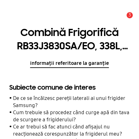
3
Alertă
Combină Frigorifică
RB33J3830SA/EO, 338L,
clasa F, All-Around
informații referitoare la garanție
Cooling
Subiecte comune de interes
De ce se încălzesc pereții laterali ai unui frigider
Samsung?
Cum trebuie să procedez când curge apă din tava
de scurgere a frigiderului?
Ce ar trebui să fac atunci când afișajul nu
reacționează corespunzător la frigiderul meu?