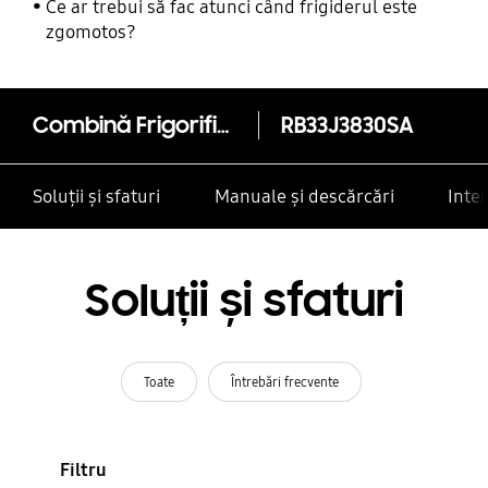
Ce ar trebui să fac atunci când frigiderul este
zgomotos?
Combină Frigorifică RB33J3830SA/EO, 338L, clasa F, All-Around Cooling
RB33J3830SA
Soluții și sfaturi
Manuale și descărcări
Inte
Soluții și sfaturi
Toate
Întrebări frecvente
Filtru