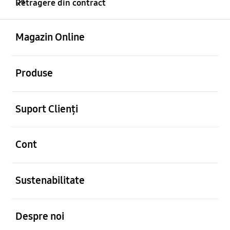
Retragere din contract
Deschis
Footer Navigation
Magazin Online
Deschis
Produse
Deschis
Suport Clienți
Deschis
Cont
Deschis
Sustenabilitate
Deschis
Despre noi