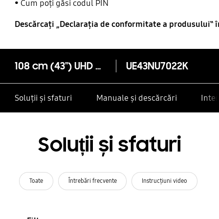
Cum poți găsi codul PIN
Descărcaţi „Declaraţia de conformitate a produsului‟ 
108 cm (43") UHD 4K Smart TV NU7022 Seria 7
UE43NU7022K
Soluții și sfaturi
Manuale și descărcări
Inte
Soluții și sfaturi
Toate
Întrebări frecvente
Instrucţiuni video