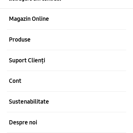
Deschis
Footer Navigation
Magazin Online
Deschis
Produse
Deschis
Suport Clienți
Deschis
Cont
Deschis
Sustenabilitate
Deschis
Despre noi