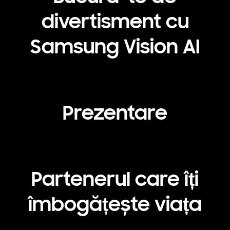
divertisment cu
Samsung Vision AI
Playing video
Prezentare
Partenerul care îți
îmbogățește viața