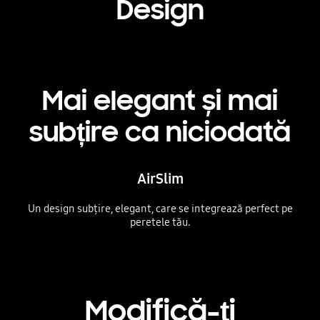
Design
Mai elegant și mai
subțire ca niciodată
AirSlim
Un design subțire, elegant, care se integrează perfect pe
peretele tău.
Playing video
Modifică-ți