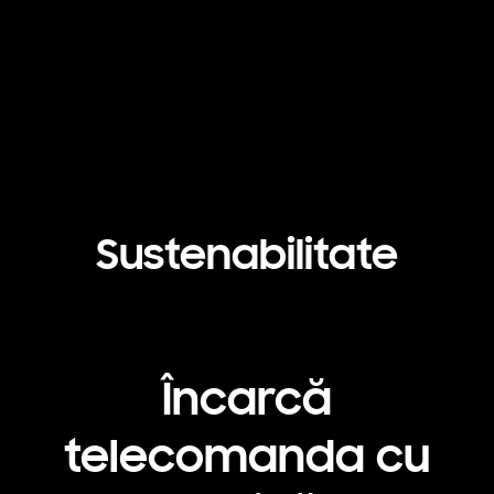
Playing video
Sustenabilitate
Încarcă
telecomanda cu