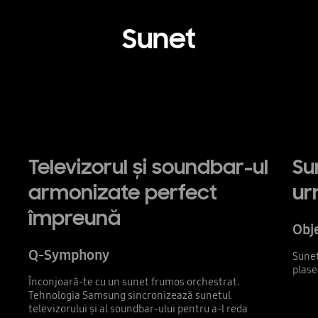
Sunet
Playing video
Televizorul și soundbar-ul
Su
armonizate perfect
ur
împreună
Obje
Q-Symphony
Sunet
plase
Înconjoară-te cu un sunet frumos orchestrat.
Tehnologia Samsung sincronizează sunetul
televizorului și al soundbar-ului pentru a-l reda