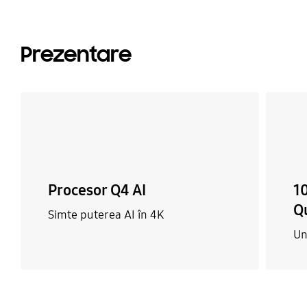
Prezentare
Procesor Q4 AI
1
Q
Simte puterea AI în 4K
Un