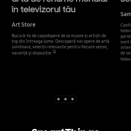
în televizorul tău
Sam
Art Store
Confi
telev
Bucură-te de capodopere de la muzee și artiști de
parol
top din întreaga lume. Descoperă noi opere de artă
sunt 
uimitoare, selecții relevante pentru fiecare sezon,
inten
12
vacanță și dispoziție
de se
telev
Indicator 1
Indicator 2
Indicator 3