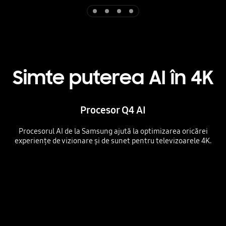
Indicator 1
Indicator 2
Indicator 3
Indicator 4
Simte puterea AI în 4K
Procesor Q4 AI
Procesorul AI de la Samsung ajută la optimizarea oricărei
experiențe de vizionare și de sunet pentru televizoarele 4K.
Playing video