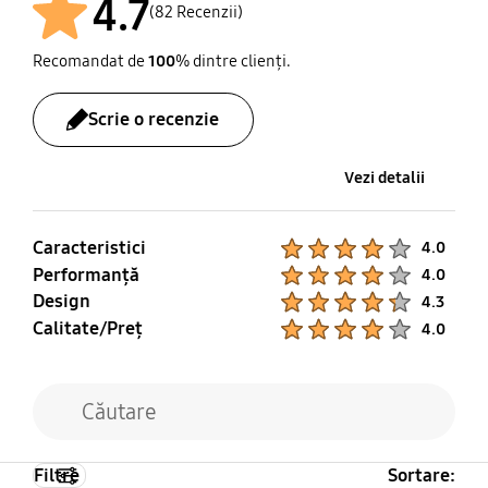
4.7
Zoom
(82 Recenzii)
Cablu de alimentare
Recomandat de
100
% dintre clienți.
Da
Scrie o recenzie
Vezi detalii
Caracteristici
Product Ratings :
4.0
Performanţă
Product Ratings :
4.0
Design
Product Ratings :
4.3
Calitate/Preţ
Product Ratings :
4.0
Filtre
Sortare: