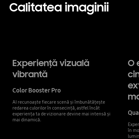
Calitatea imaginii
Experienţă vizuală
O 
vibrantă
ci
ex
Color Booster Pro
ma
AI recunoaște fiecare scenă și îmbunătățește
redarea culorilor în consecință, astfel încât
Qua
experiența ta de vizionare devine mai intensă și
mai dinamică.
Exper
în mo
lumin