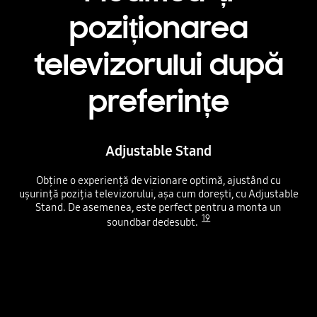
poziționarea
televizorului după
preferințe
Adjustable Stand
Obține o experiență de vizionare optimă, ajustând cu
ușurință poziția televizorului, așa cum dorești, cu Adjustable
Stand. De asemenea, este perfect pentru a monta un
19
soundbar dedesubt.
Modifică-ți poziționarea televizorului după preferințe