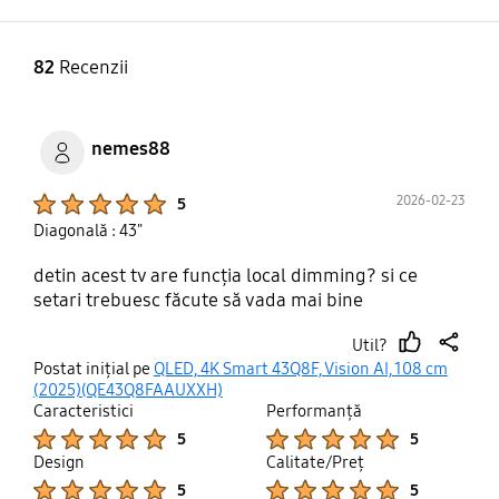
82
Recenzii
nemes88
Product Ratings :
2026-02-23
5
Diagonală : 43"
detin acest tv are funcția local dimming? si ce
setari trebuesc făcute să vada mai bine
Util?
thumb
share
Postat inițial pe
QLED, 4K Smart 43Q8F, Vision AI, 108 cm
up
(2025)(QE43Q8FAAUXXH)
Caracteristici
Performanţă
Product Ratings :
Product Ratings :
5
5
Design
Calitate/Preţ
Product Ratings :
Product Ratings :
5
5