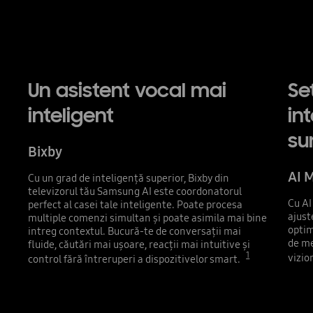
Un asistent vocal mai
Se
inteligent
in
su
Bixby
AI 
Cu un grad de inteligență superior, Bixby din
televizorul tău Samsung AI este coordonatorul
Cu AI
perfect al casei tale inteligente. Poate procesa
ajust
multiple comenzi simultan și poate asimila mai bine
optim
intreg contextul. Bucură-te de conversații mai
de me
fluide, căutări mai ușoare, reacții mai intuitive și
1
vizio
control fără întreruperi a dispozitivelor smart.