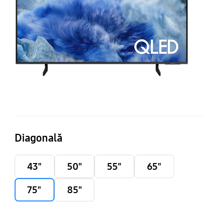
75
Vi
AI,
HD
18
c
(2
Diagonală
43"
50"
55"
65"
75"
85"