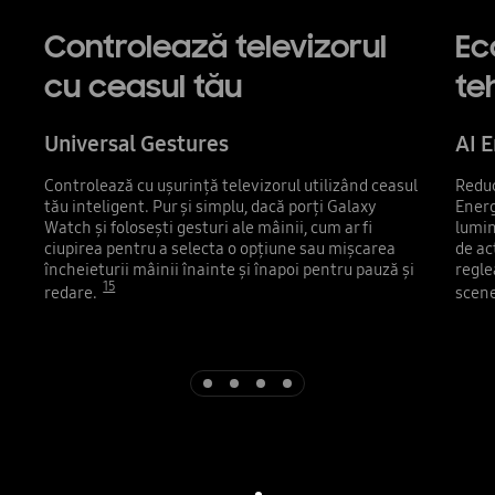
Controlează televizorul
Ec
cu ceasul tău
te
Universal Gestures
AI 
Controlează cu ușurință televizorul utilizând ceasul
Reduc
tău inteligent. Pur și simplu, dacă porți Galaxy
Energ
Watch și folosești gesturi ale mâinii, cum ar fi
lumin
ciupirea pentru a selecta o opțiune sau mișcarea
de ac
încheieturii mâinii înainte și înapoi pentru pauză și
regle
15
redare.
scene
Indicator 1
Indicator 2
Indicator 3
Indicator 4