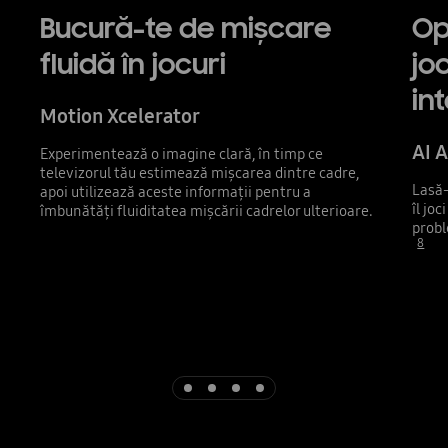
Bucură-te de mișcare
Op
fluidă în jocuri
jo
int
Motion Xcelerator
AI 
Experimentează o imagine clară, în timp ce
televizorul tău estimează mișcarea dintre cadre,
Lasă-
apoi utilizează aceste informații pentru a
îl joc
îmbunătăți fluiditatea mișcării cadrelor ulterioare.
probl
8
Indicator 1
Indicator 2
Indicator 3
Indicator 4