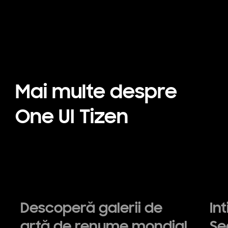
Mai multe despre
One UI Tizen
Descoperă galerii de
In
artă de renume mondial
Se