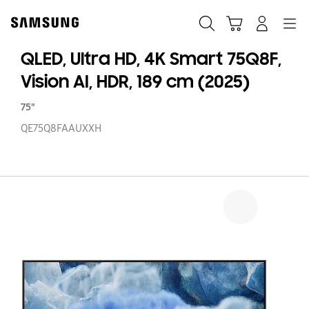
Skip
to
Căutare
Conectare
Navigation
Coş de cumpărături
content
QLED, Ultra HD, 4K Smart 75Q8F,
Vision AI, HDR, 189 cm (2025)
75"
QE75Q8FAAUXXH
QL
Ul
HD
4
S