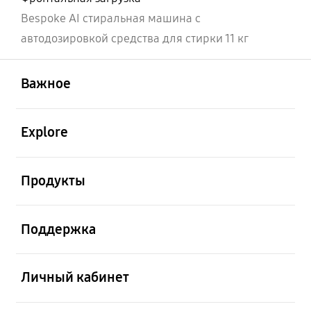
Bespoke AI стиральная машина с
автодозировкой средства для стирки 11 кг
открыть
Footer Navigation
Важное
открыть
Explore
открыть
Продукты
открыть
Поддержка
открыть
Личный кабинет
открыть