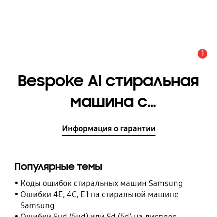
1
Оповещение
Bespoke AI стиральная
машина с
автодозировкой
Информация о гарантии
средства для стирки 11
кг [WW11CB944CGHLP]
Популярные темы
Коды ошибок стиральных машин Samsung
Ошибки 4E, 4C, E1 на стиральной машине
Samsung
Ошибки Sud (5ud) или Sd (5d) на дисплее