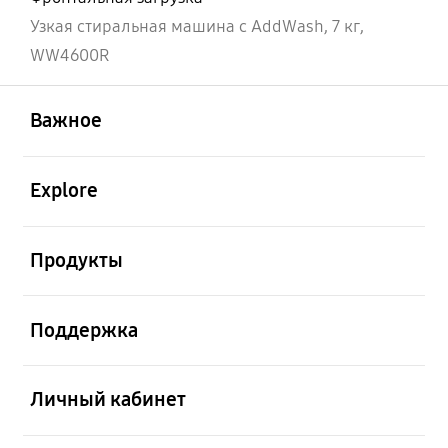
Узкая стиральная машина с AddWash, 7 кг,
WW4600R
открыть
Footer Navigation
Важное
открыть
Explore
открыть
Продукты
открыть
Поддержка
открыть
Личный кабинет
открыть