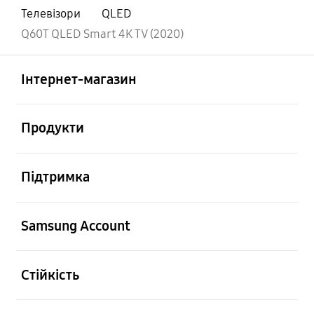
Телевізори
QLED
Q60T QLED Smart 4K TV (2020)
відчинено
Footer Navigation
Інтернет-магазин
відчинено
Продукти
відчинено
Підтримка
відчинено
Samsung Account
відчинено
Стійкість
відчинено