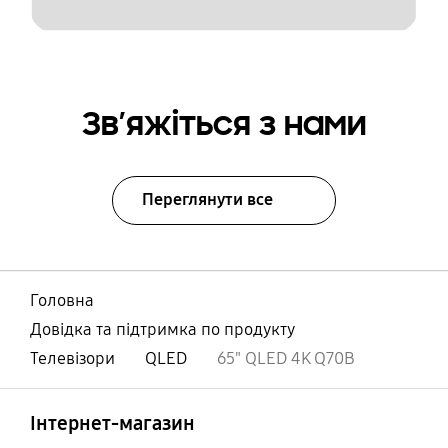
Зв’яжіться з нами
Переглянути все
Головна
Довідка та підтримка по продукту
Телевізори
QLED
65" QLED 4K Q70B
відчинено
Footer Navigation
Інтернет-магазин