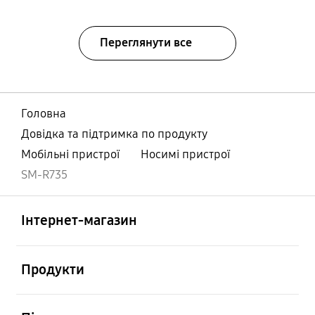
Переглянути все
Головна
Довідка та підтримка по продукту
Мобільні пристрої
Носимі пристрої
SM-R735
відчинено
Footer Navigation
Інтернет-магазин
відчинено
Продукти
відчинено