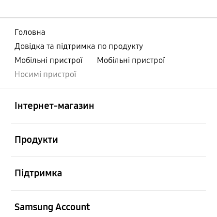
Головна
Довідка та підтримка по продукту
Мобільні пристрої
Мобільні пристрої
Носимі пристрої
відчинено
Footer Navigation
Інтернет-магазин
відчинено
Продукти
відчинено
Підтримка
відчинено
Samsung Account