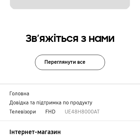
Зв’яжіться з нами
Переглянути все
Головна
Довідка та підтримка по продукту
Телевізори
FHD
UE48H8000AT
відчинено
Footer Navigation
Інтернет-магазин