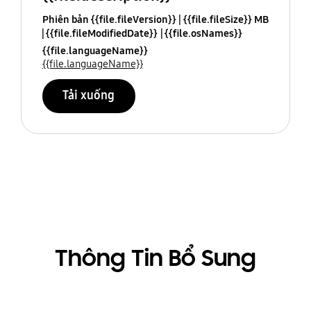
Phiên bản {{file.fileVersion}}
{{file.fileSize}} MB
{{file.fileModifiedDate}}
{{file.osNames}}
{{file.languageName}}
{{file.languageName}}
Tải xuống
Thông Tin Bổ Sung