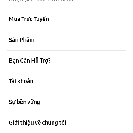
mở
Footer Navigation
Mua Trực Tuyến
mở
Sản Phẩm
mở
Bạn Cần Hỗ Trợ?
mở
Tài khoản
mở
Sự bền vững
mở
Giới thiệu về chúng tôi