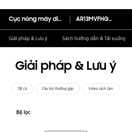
Cục nóng máy điều hoà 1 chiều Inverter 12.000 BTU/h (AR13MVFHGWKXSV)
AR13MVFHGWKXSV
Giải pháp & Lưu ý
Sách hướng dẫn & Tải xuống
Giải pháp & Lưu ý
Tất cả
Câu hỏi thường gặp
Video cách làm
Bộ lọc