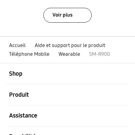
Voir plus
Accueil
Aide et support pour le produit
Téléphone Mobile
Wearable
SM-R900
ouvert
Footer Navigation
Shop
ouvert
Produit
ouvert
Assistance
ouvert