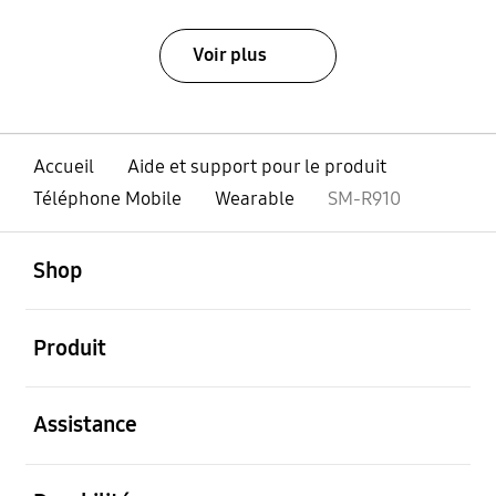
Voir plus
Accueil
Aide et support pour le produit
Téléphone Mobile
Wearable
SM-R910
ouvert
Footer Navigation
Shop
ouvert
Produit
ouvert
Assistance
ouvert