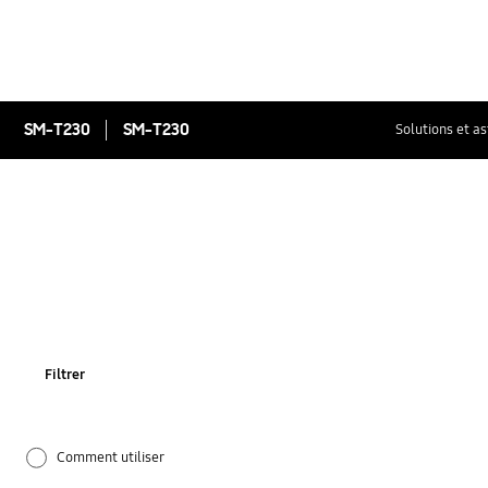
SM-T230
SM-T230
Solutions et a
Filtrer
Comment utiliser