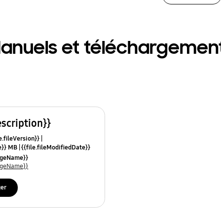
anuels et téléchargemen
escription}}
e.fileVersion}}
ze}} MB
{{file.fileModifiedDate}}
mes}}
uageName}}
uageName}}
ger