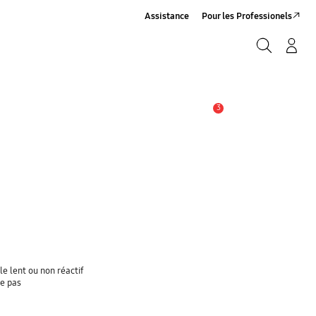
Assistance
Pour les Professionels
Rechercher
Connexion/Sign-Up
Rechercher
3
Alerte
e lent ou non réactif
ge pas