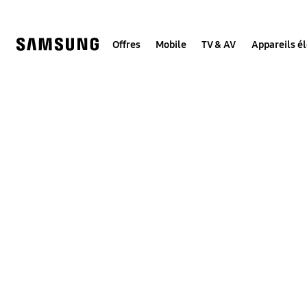
Skip
to
content
Offres
Mobile
TV & AV
Appareils é