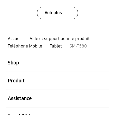
Voir plus
Accueil
Aide et support pour le produit
Téléphone Mobile
Tablet
SM-T580
ouvert
Footer Navigation
Shop
ouvert
Produit
ouvert
Assistance
ouvert