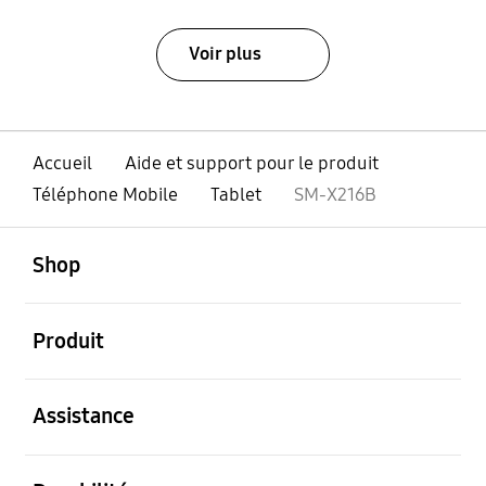
Voir plus
Accueil
Aide et support pour le produit
Téléphone Mobile
Tablet
SM-X216B
ouvert
Footer Navigation
Shop
ouvert
Produit
ouvert
Assistance
ouvert