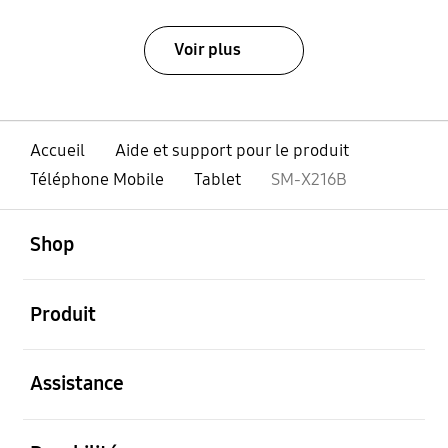
Voir plus
Accueil
Aide et support pour le produit
Téléphone Mobile
Tablet
SM-X216B
ouvert
Footer Navigation
Shop
ouvert
Produit
ouvert
Assistance
ouvert