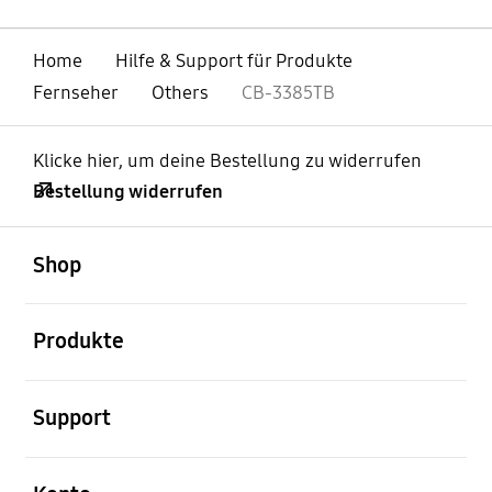
Home
Hilfe & Support für Produkte
Fernseher
Others
CB-3385TB
Klicke hier, um deine Bestellung zu widerrufen
Bestellung widerrufen
öffnen
Footer Navigation
Shop
öffnen
Produkte
öffnen
Support
öffnen