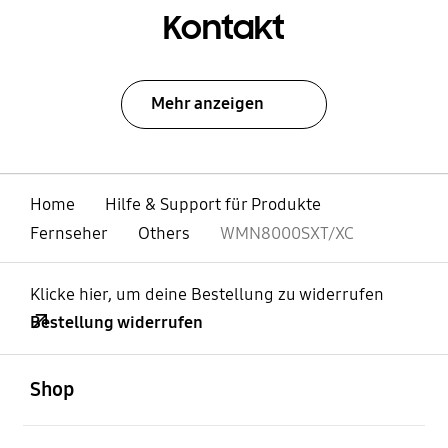
Kontakt
Mehr anzeigen
Home
Hilfe & Support für Produkte
Fernseher
Others
WMN8000SXT/XC
Klicke hier, um deine Bestellung zu widerrufen
Bestellung widerrufen
öffnen
Footer Navigation
Shop
öffnen