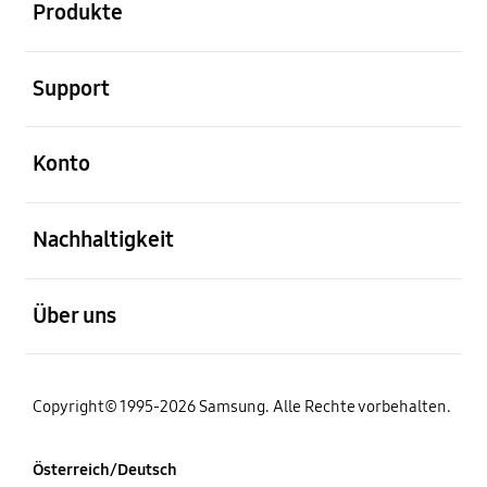
Produkte
öffnen
Support
öffnen
Konto
öffnen
Nachhaltigkeit
öffnen
Über uns
Copyright© 1995-2026 Samsung. Alle Rechte vorbehalten.
Österreich/Deutsch