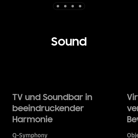
Indicator 1
Indicator 2
Indicator 3
Indicator 4
Sound
Playing video
TV und Soundbar in
Vi
beeindruckender
ve
Harmonie
Be
Q-Symphony
Obje