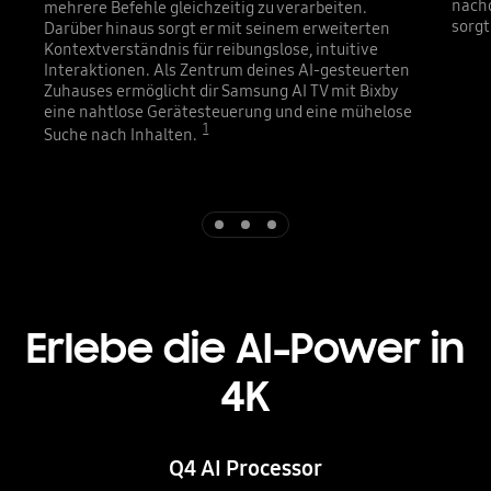
nachd
mehrere Befehle gleichzeitig zu verarbeiten.
sorgt
Darüber hinaus sorgt er mit seinem erweiterten
Kontextverständnis für reibungslose, intuitive
Interaktionen. Als Zentrum deines AI-gesteuerten
Zuhauses ermöglicht dir Samsung AI TV mit Bixby
eine nahtlose Gerätesteuerung und eine mühelose
1
Suche nach Inhalten.
Indicator 1
Indicator 2
Indicator 3
Erlebe die AI-Power in
4K
Q4 AI Processor