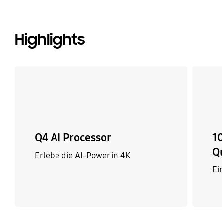
Highlights
Q4 AI Processor
1
Q
Erlebe die AI-Power in 4K
Ei