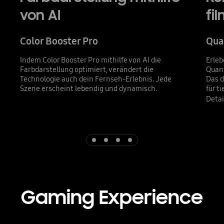
von AI
fi
Color Booster Pro
Qua
Indem Color Booster Pro mithilfe von AI die
Erleb
Farbdarstellung optimiert, verändert die
Quant
Technologie auch dein Fernseh-Erlebnis. Jede
Das 
Szene erscheint lebendig und dynamisch.
für t
Detai
Indicator 1
Indicator 2
Indicator 3
Indicator 4
Gaming Experience