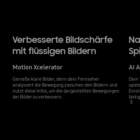
Verbesserte Bildschärfe
Na
mit flüssigen Bildern
Sp
Motion Xcelerator
AI 
Genieße klare Bilder, denn dein Fernseher
Dein 
analysiert die Bewegung zwischen den Bildern und
spiel
nutzt diese Infos, um die dargestellten Bewegungen
Einst
der Bilder zu verbessern.
lästi
8