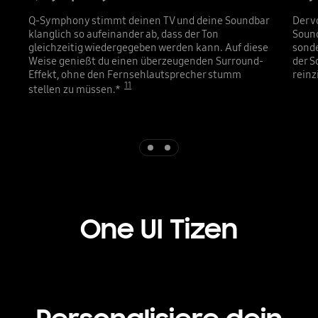
Q-Symphony stimmt deinen TV und deine Soundbar
Der v
klanglich so aufeinander ab, dass der Ton
Sound
gleichzeitig wiedergegeben werden kann. Auf diese
sonde
Weise genießt du einen überzeugenden Surround-
der S
Effekt, ohne den Fernsehlautsprecher stumm
reinz
11
stellen zu müssen.*
Indicator 1
Indicator 2
One UI Tizen