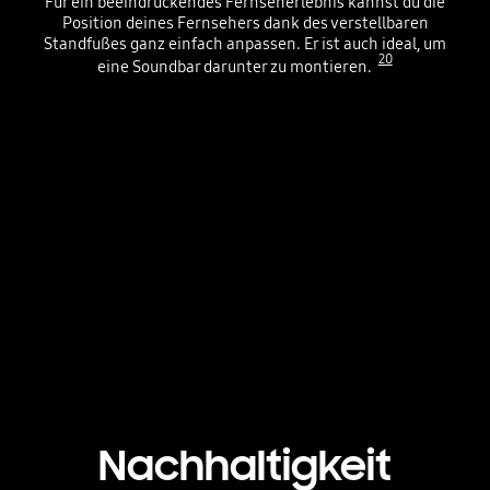
Für ein beeindruckendes Fernseherlebnis kannst du die
Position deines Fernsehers dank des verstellbaren
Standfußes ganz einfach anpassen. Er ist auch ideal, um
20
eine Soundbar darunter zu montieren.
A QLED TV is placed on an Adjustable Stand.
Playing video
Nachhaltigkeit