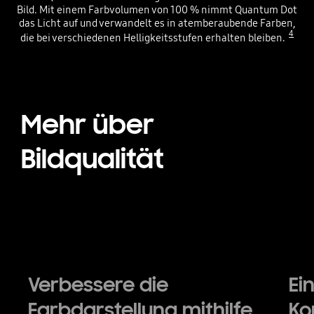
Bild. Mit einem Farbvolumen von 100 % nimmt Quantum Dot
das Licht auf und verwandelt es in atemberaubende Farben,
4
die bei verschiedenen Helligkeitsstufen erhalten bleiben.
Playing video
Mehr über
Bildqualität
Verbessere die
Ei
Farbdarstellung mithilfe
Ko