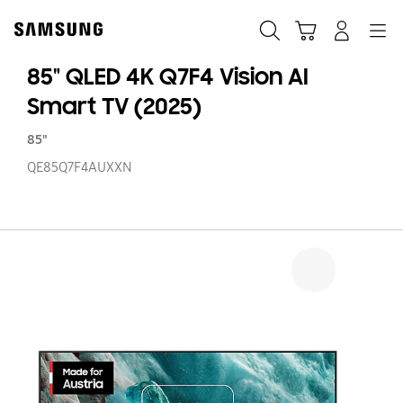
Skip
Skip
to
to
Suchen
Warenkorb
Anmelden
Navigation
content
accessibility
help
85" QLED 4K Q7F4 Vision AI
Smart TV (2025)
85"
QE85Q7F4AUXXN
85
Q
4
Q
Vi