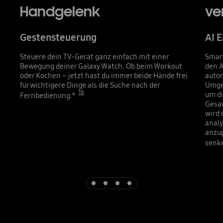
Handgelenk
ve
Gestensteuerung
AI 
Steuere dein TV-Gerät ganz einfach mit einer
Smart
Bewegung deiner Galaxy Watch. Ob beim Workout
den A
oder Kochen – jetzt hast du immer beide Hände frei
autom
für wichtigere Dinge als die Suche nach der
Umge
16
um di
Fernbedienung.*
Gesa
wird 
analy
anzup
senk
Indicator 1
Indicator 2
Indicator 3
Indicator 4