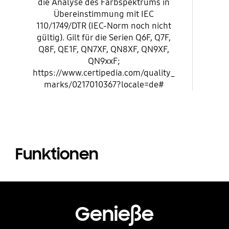
die Analyse des Farbspektrums in
Übereinstimmung mit IEC
110/1749/DTR (IEC-Norm noch nicht
gültig). Gilt für die Serien Q6F, Q7F,
Q8F, QE1F, QN7XF, QN8XF, QN9XF,
QN9xxF;
https://www.certipedia.com/quality_
marks/0217010367?locale=de#
Funktionen
Genieße