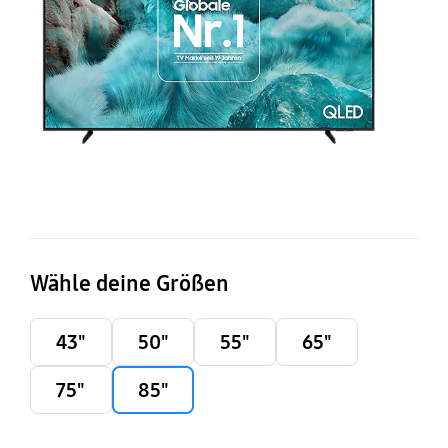
AI
S
T
(2
Wähle deine Größen
43"
50"
55"
65"
75"
85"