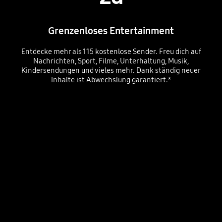
Grenzenloses Entertainment
Entdecke mehr als 115 kostenlose Sender. Freu dich auf
Nachrichten, Sport, Filme, Unterhaltung, Musik,
Kindersendungen und vieles mehr. Dank ständig neuer
Inhalte ist Abwechslung garantiert.*
Array of screens showing various content. Aerial shot reveals more screens and vast amount of content available. Endless Free Content. Other screens appear. Experience, smart, beyond. Screens move to the side as if scrolled through. TV show, sports, movie, drama, music. Upscale Your Entertainment.
Playing video