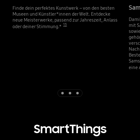
Sam
Finde dein perfektes Kunstwerk – von den besten
Museen und Künstler*innen der Welt. Entdecke
Damit
neue Meisterwerke, passend zur Jahreszeit, Anlass
13
mit S
oder deiner Stimmung.*
sowi
gehö
versc
Nachr
Beste
Samsu
eine 
Indicator 1
Indicator 2
Indicator 3
SmartThings