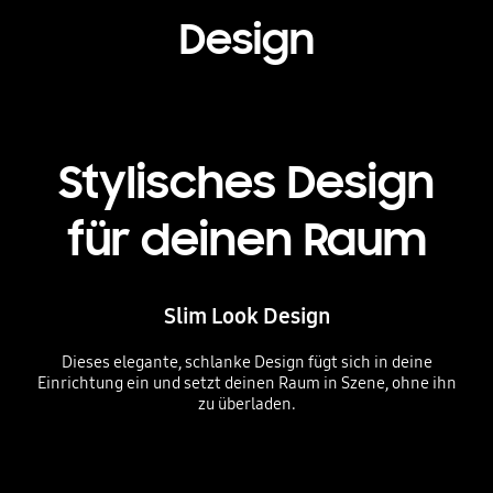
Design
Stylisches Design
für deinen Raum
Slim Look Design
Dieses elegante, schlanke Design fügt sich in deine
Einrichtung ein und setzt deinen Raum in Szene, ohne ihn
zu überladen.
Profile view of QLED TV is on display to shows its ultra slim design.