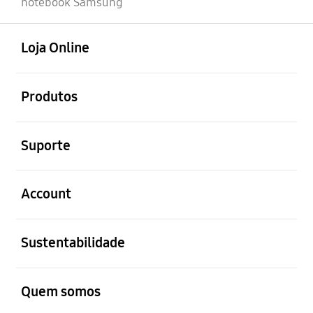
notebook Samsung
abrir
Footer Navigation
Loja Online
abrir
Produtos
abrir
Suporte
abrir
Account
abrir
Sustentabilidade
abrir
Quem somos