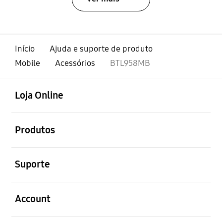
Início
Ajuda e suporte de produto
Mobile
Acessórios
BTL958MB
abrir
Footer Navigation
Loja Online
abrir
Produtos
abrir
Suporte
abrir
Account
abrir