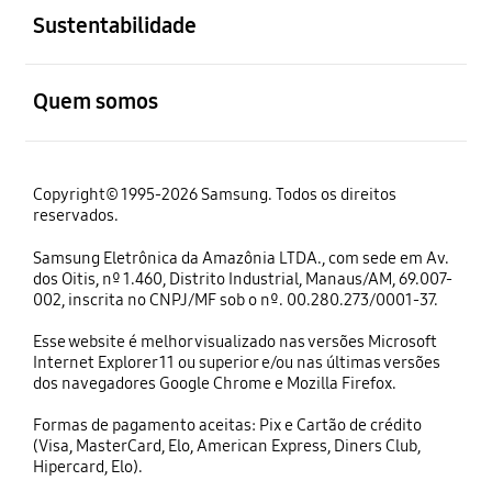
Sustentabilidade
abrir
Quem somos
Copyright© 1995-2026 Samsung. Todos os direitos
reservados.
Samsung Eletrônica da Amazônia LTDA., com sede em Av.
dos Oitis, nº 1.460, Distrito Industrial, Manaus/AM, 69.007-
002, inscrita no CNPJ/MF sob o nº. 00.280.273/0001-37.
Esse website é melhor visualizado nas versões Microsoft
Internet Explorer 11 ou superior e/ou nas últimas versões
dos navegadores Google Chrome e Mozilla Firefox.
Formas de pagamento aceitas: Pix e Cartão de crédito
(Visa, MasterCard, Elo, American Express, Diners Club,
Hipercard, Elo).