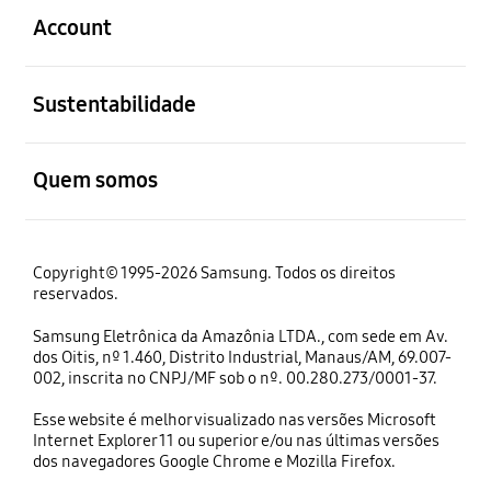
Account
abrir
Sustentabilidade
abrir
Quem somos
Copyright© 1995-2026 Samsung. Todos os direitos
reservados.
Samsung Eletrônica da Amazônia LTDA., com sede em Av.
dos Oitis, nº 1.460, Distrito Industrial, Manaus/AM, 69.007-
002, inscrita no CNPJ/MF sob o nº. 00.280.273/0001-37.
Esse website é melhor visualizado nas versões Microsoft
Internet Explorer 11 ou superior e/ou nas últimas versões
dos navegadores Google Chrome e Mozilla Firefox.