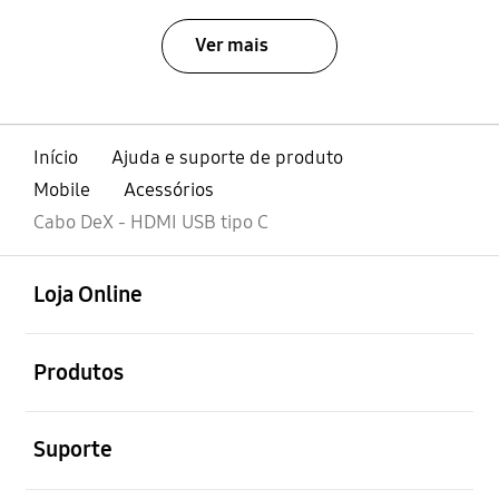
Ver mais
Início
Ajuda e suporte de produto
Mobile
Acessórios
Cabo DeX - HDMI USB tipo C
abrir
Footer Navigation
Loja Online
abrir
Produtos
abrir
Suporte
abrir