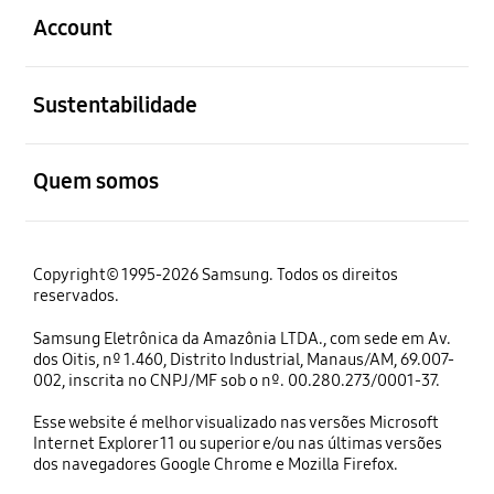
Account
abrir
Sustentabilidade
abrir
Quem somos
Copyright© 1995-2026 Samsung. Todos os direitos
reservados.
Samsung Eletrônica da Amazônia LTDA., com sede em Av.
dos Oitis, nº 1.460, Distrito Industrial, Manaus/AM, 69.007-
002, inscrita no CNPJ/MF sob o nº. 00.280.273/0001-37.
Esse website é melhor visualizado nas versões Microsoft
Internet Explorer 11 ou superior e/ou nas últimas versões
dos navegadores Google Chrome e Mozilla Firefox.