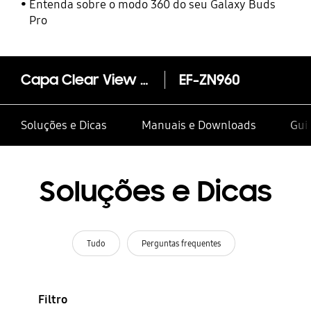
Entenda sobre o modo 360 do seu Galaxy Buds
Pro
Capa Clear View Standing Galaxy Note9
EF-ZN960
Soluções e Dicas
Manuais e Downloads
Guia
Soluções e Dicas
Tudo
Perguntas frequentes
Filtro