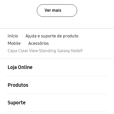
Ver mais
Início
Ajuda e suporte de produto
Mobile
Acessórios
Capa Clear View Standing Galaxy Note9
abrir
Footer Navigation
Loja Online
abrir
Produtos
abrir
Suporte
abrir