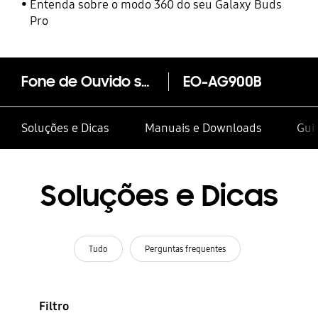
Entenda sobre o modo 360 do seu Galaxy Buds
Pro
Fone de Ouvido sem Fio Level Over
EO-AG900B
Soluções e Dicas
Manuais e Downloads
Guia
Soluções e Dicas
Tudo
Perguntas frequentes
Filtro