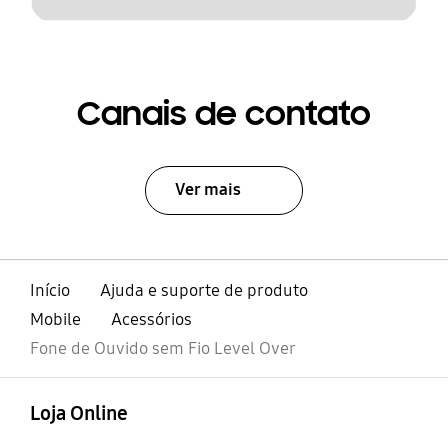
Canais de contato
Ver mais
Início
Ajuda e suporte de produto
Mobile
Acessórios
Fone de Ouvido sem Fio Level Over
abrir
Footer Navigation
Loja Online