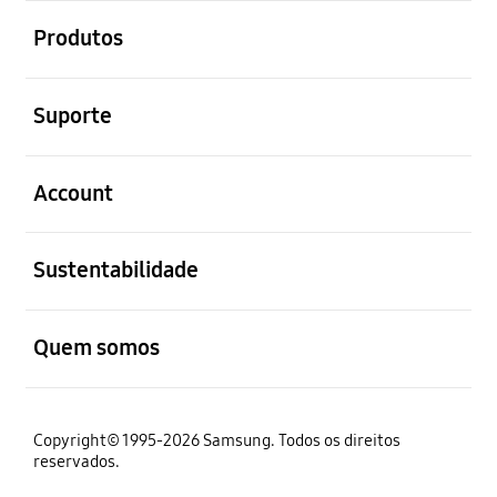
abrir
Produtos
abrir
Suporte
abrir
Account
abrir
Sustentabilidade
abrir
Quem somos
Copyright© 1995-2026 Samsung. Todos os direitos
reservados.