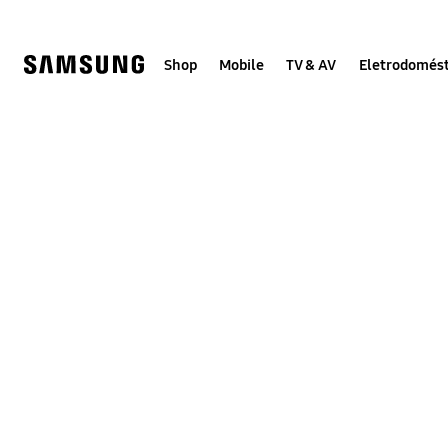
Skip
to
content
Shop
Mobile
TV & AV
Eletrodomést