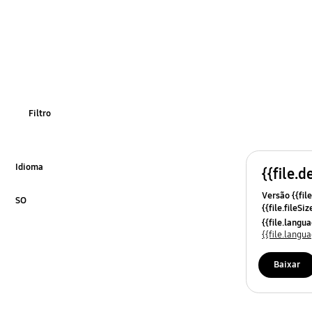
Filtro
Idioma
{{file.d
Click to Expand
Versão {{file
SO
{{file.fileSi
Click to Expand
{{file.osNa
{{file.lang
{{file.lang
Baixar