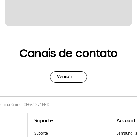
Canais de contato
Ver mais
onitor Gamer CFG73 27" FHD
Suporte
Account
Suporte
Samsung R