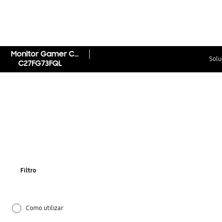
Monitor Gamer CFG73 27" FHD
Solu
C27FG73FQL
Filtro
Como utilizar