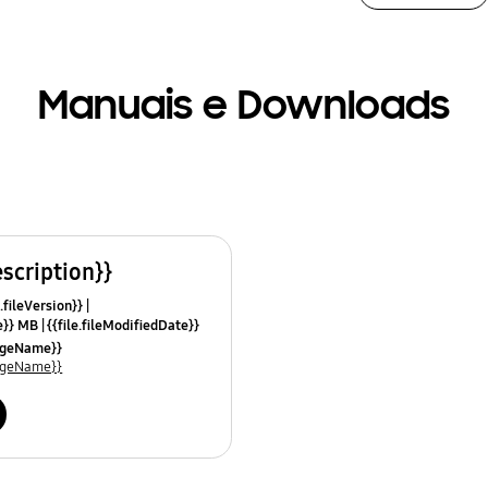
Manuais e Downloads
escription}}
.fileVersion}}
ze}} MB
{{file.fileModifiedDate}}
mes}}
uageName}}
uageName}}