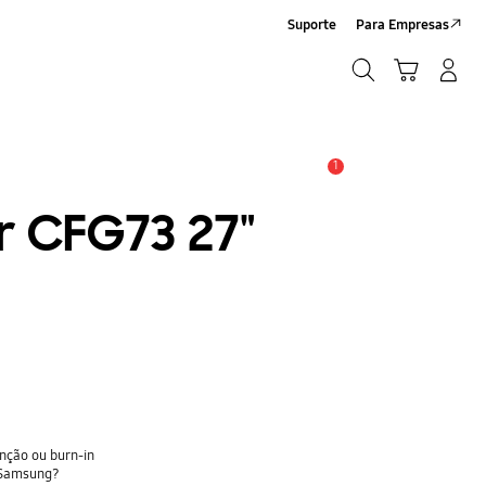
Suporte
Para Empresas
Pesquisar
Carrinho
Entrar/Registrar
Pesquisar
1
Alerta
 CFG73 27"
enção ou burn-in
r Samsung?