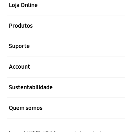
Loja Online
abrir
Produtos
abrir
Suporte
abrir
Account
abrir
Sustentabilidade
abrir
Quem somos