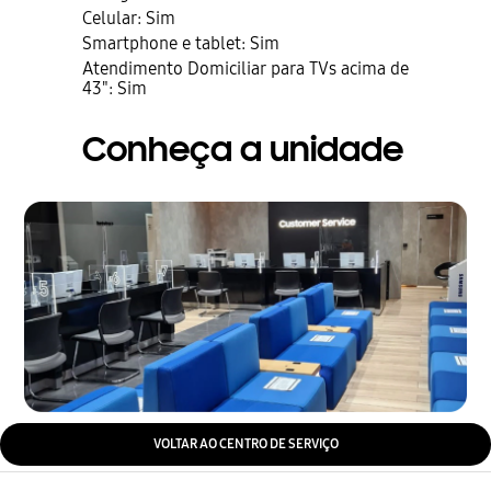
Celular: Sim
Smartphone e tablet: Sim
Atendimento Domiciliar para TVs acima de
43": Sim
Conheça a unidade
VOLTAR AO CENTRO DE SERVIÇO
abrir
Footer Navigation