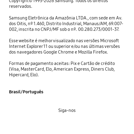
Copyright© 1995-2026 Samsung. Todos os direitos
reservados.
Samsung Eletrônica da Amazônia LTDA., com sede em Av.
dos Oitis, nº 1.460, Distrito Industrial, Manaus/AM, 69.007-
002, inscrita no CNPJ/MF sob o nº. 00.280.273/0001-37.
Esse website é melhor visualizado nas versões Microsoft
Internet Explorer 11 ou superior e/ou nas últimas versões
dos navegadores Google Chrome e Mozilla Firefox.
Formas de pagamento aceitas: Pix e Cartão de crédito
(Visa, MasterCard, Elo, American Express, Diners Club,
Hipercard, Elo).
Brasil/Português
Siga-nos