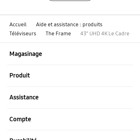
Accueil
Aide et assistance : produits
Téléviseurs
The Frame
43” UHD 4K Le Cadre
ouvert
Footer Navigation
Magasinage
ouvert
Produit
ouvert
Assistance
ouvert
Compte
ouvert