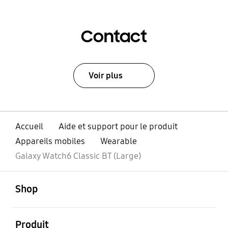
Contact
Voir plus
Accueil
Aide et support pour le produit
Appareils mobiles
Wearable
Galaxy Watch6 Classic BT (Large)
ouvert
Footer Navigation
Shop
ouvert
Produit