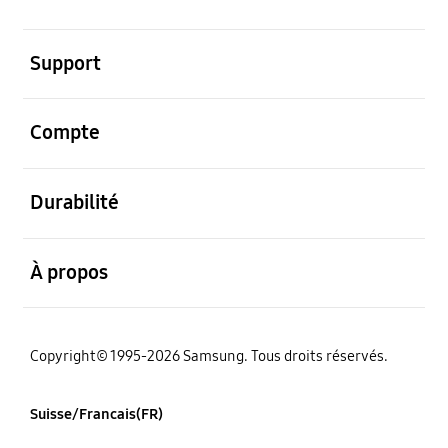
ouvert
Support
ouvert
Compte
ouvert
Durabilité
ouvert
À propos
Copyright© 1995-2026 Samsung. Tous droits réservés.
Suisse/Francais(FR)