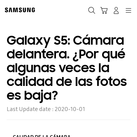
Skip
Skip
to
to
Búsqueda
Carrito
Navegación
Iniciar sesión
content
accessibility
help
Galaxy S5: Cámara
delantera. ¿Por qué
algunas veces la
calidad de las fotos
es baja?
Last Update date :
2020-10-01