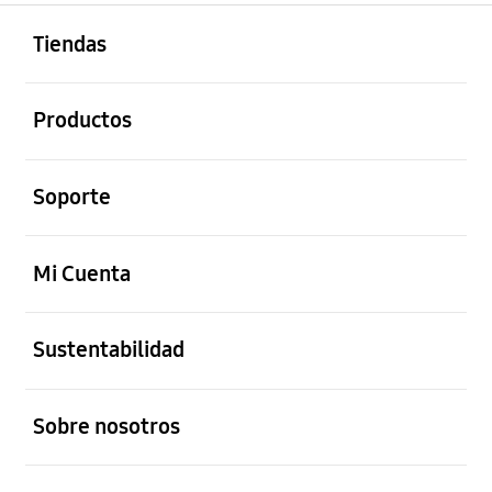
abierto
Footer Navigation
Tiendas
abierto
Productos
abierto
Soporte
abierto
Mi Cuenta
abierto
Sustentabilidad
abierto
Sobre nosotros