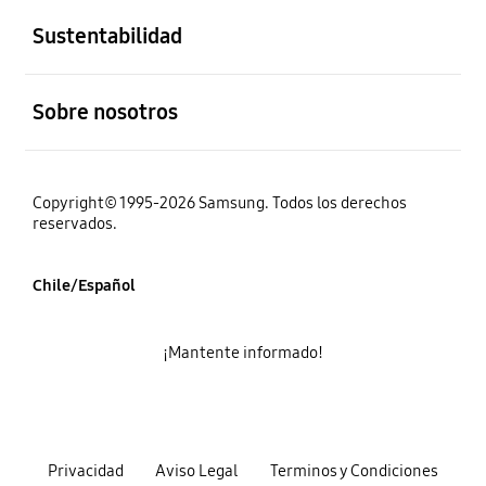
Sustentabilidad
abierto
Sobre nosotros
Copyright© 1995-2026 Samsung. Todos los derechos
reservados.
Chile/Español
¡Mantente informado!
Privacidad
Aviso Legal
Terminos y Condiciones