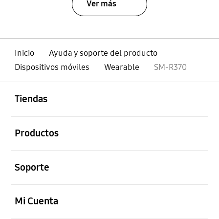
Ver más
Inicio
Ayuda y soporte del producto
Dispositivos móviles
Wearable
SM-R370
abierto
Footer Navigation
Tiendas
abierto
Productos
abierto
Soporte
abierto
Mi Cuenta
abierto