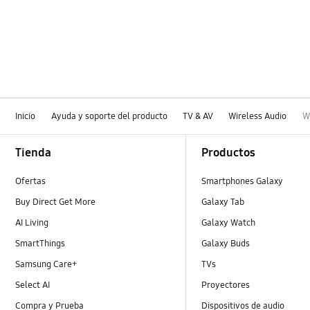
Inicio
Ayuda y soporte del producto
TV & AV
Wireless Audio
W
Footer Navigation
Tienda
Productos
Ofertas
Smartphones Galaxy
Buy Direct Get More
Galaxy Tab
AI Living
Galaxy Watch
SmartThings
Galaxy Buds
Samsung Care+
TVs
Select AI
Proyectores
Compra y Prueba
Dispositivos de audio