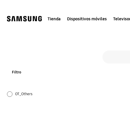
Skip
to
content
Tienda
Dispositivos móviles
Televiso
Todas las soluc
Formulario de búsqueda
buscar
Filtro
OT_Others