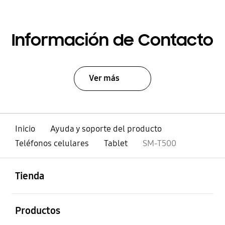
Información de Contacto
Ver más
Inicio
Ayuda y soporte del producto
Teléfonos celulares
Tablet
SM-T500
abierto
Footer Navigation
Tienda
abierto
Productos