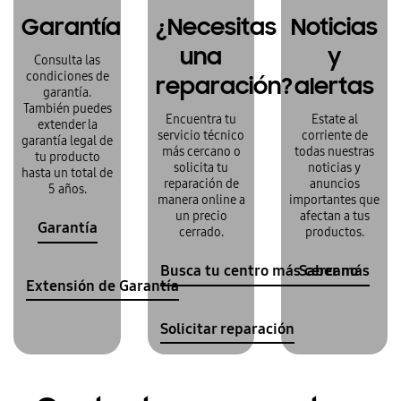
Garantía
¿Necesitas
Noticias
una
y
Consulta las
condiciones de
reparación?
alertas
garantía.
También puedes
Encuentra tu
Estate al
extender la
servicio técnico
corriente de
garantía legal de
más cercano o
todas nuestras
tu producto
solicita tu
noticias y
hasta un total de
reparación de
anuncios
5 años.
manera online a
importantes que
un precio
afectan a tus
Garantía
cerrado.
productos.
Busca tu centro más cercano
Saber más
Extensión de Garantía
Solicitar reparación