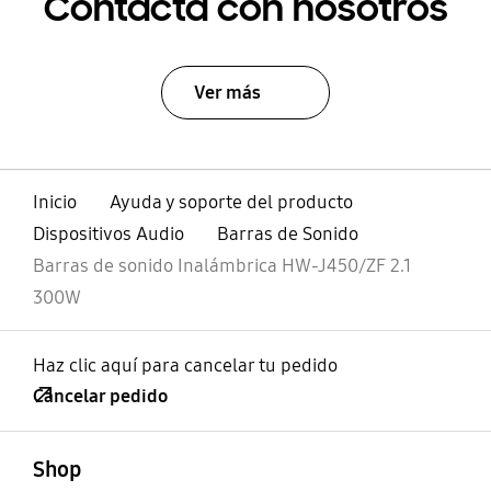
Contacta con nosotros
Ver más
Inicio
Ayuda y soporte del producto
Dispositivos Audio
Barras de Sonido
Barras de sonido Inalámbrica HW-J450/ZF 2.1
300W
Haz clic aquí para cancelar tu pedido
Cancelar pedido
abierto
Footer Navigation
Shop