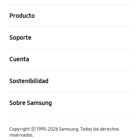
abierto
Producto
abierto
Soporte
abierto
Cuenta
abierto
Sostenibilidad
abierto
Sobre Samsung
Copyright ⓒ 1995-2026 Samsung. Todos los derechos
reservados.