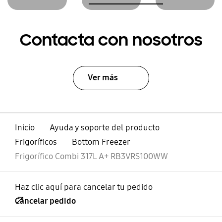
Contacta con nosotros
Ver más
Inicio
Ayuda y soporte del producto
Frigoríficos
Bottom Freezer
Frigorífico Combi 317L A+ RB3VRS100WW
Haz clic aquí para cancelar tu pedido
Cancelar pedido
abierto
Footer Navigation