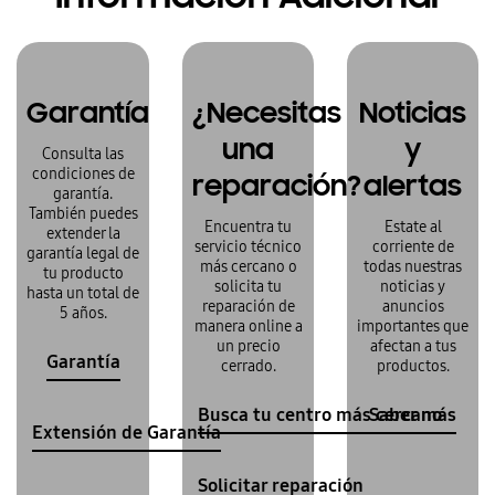
Garantía
¿Necesitas
Noticias
una
y
Consulta las
condiciones de
reparación?
alertas
garantía.
También puedes
Encuentra tu
Estate al
extender la
servicio técnico
corriente de
garantía legal de
más cercano o
todas nuestras
tu producto
solicita tu
noticias y
hasta un total de
reparación de
anuncios
5 años.
manera online a
importantes que
un precio
afectan a tus
Garantía
cerrado.
productos.
Busca tu centro más cercano
Saber más
Extensión de Garantía
Solicitar reparación