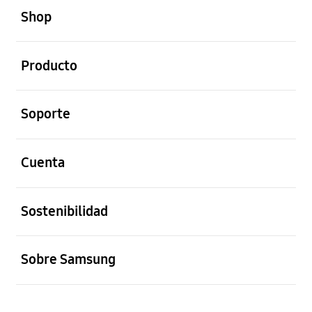
Shop
abierto
Producto
abierto
Soporte
abierto
Cuenta
abierto
Sostenibilidad
abierto
Sobre Samsung