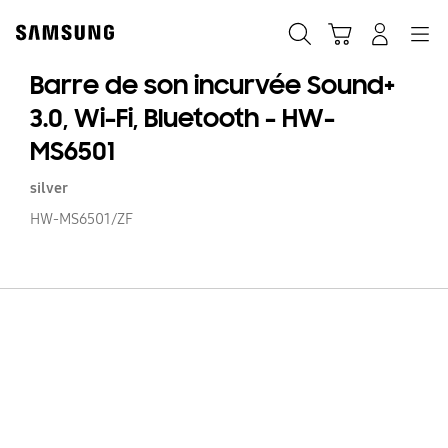
Skip
to
Recherche
Panier
Navigation
Se connecter
content
Barre de son incurvée Sound+
3.0, Wi-Fi, Bluetooth - HW-
MS6501
silver
HW-MS6501/ZF
Ba
d
so
in