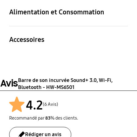
6.50 kg
8.90 kg
Alimentation et Consommation
Auto Power Link
Consommation
Consommation
Oui
énergétique en veille
énergétique en marche
Accessoires
4 W
450 W
Télécommande
Câble optique
Oui
Oui
Barre de son incurvée Sound+ 3.0, Wi-Fi,
Avis
Battery for Remote
Bluetooth - HW-MS6501
Control
Oui
4.2
(6 Avis)
Recommandé par
83
% des clients.
Rédiger un avis