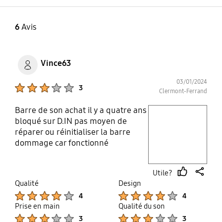
6
Avis
Vince63
03/01/2024
Product Ratings :
3
Clermont-Ferrand
Barre de son achat il y a quatre ans
play video
bloqué sur D.IN pas moyen de
réparer ou réinitialiser la barre
Layer popup open
dommage car fonctionné
parfaitement
Utile?
thumb
share
Qualité
Design
up
Product Ratings :
Product Ratings :
4
4
Prise en main
Qualité du son
Product Ratings :
Product Ratings :
3
3