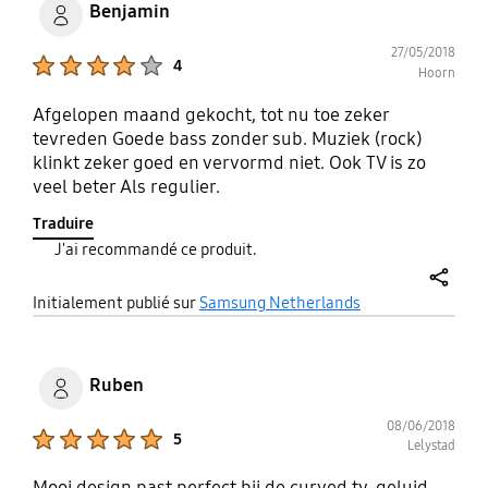
Benjamin
27/05/2018
Product Ratings :
4
Hoorn
Afgelopen maand gekocht, tot nu toe zeker
tevreden Goede bass zonder sub. Muziek (rock)
klinkt zeker goed en vervormd niet. Ook TV is zo
veel beter Als regulier.
Traduire
J'ai recommandé ce produit.
share
Initialement publié sur
Samsung Netherlands
Ruben
08/06/2018
Product Ratings :
5
Lelystad
Mooi design past perfect bij de curved tv, geluid