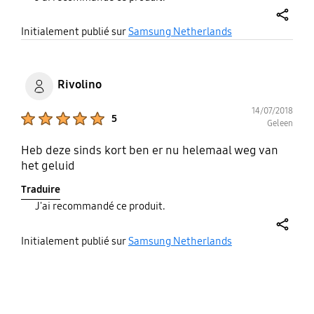
share
Initialement publié sur
Samsung Netherlands
Rivolino
14/07/2018
Product Ratings :
5
Geleen
Heb deze sinds kort ben er nu helemaal weg van
het geluid
Traduire
J'ai recommandé ce produit.
share
Initialement publié sur
Samsung Netherlands
bazaarvoice Certification Label