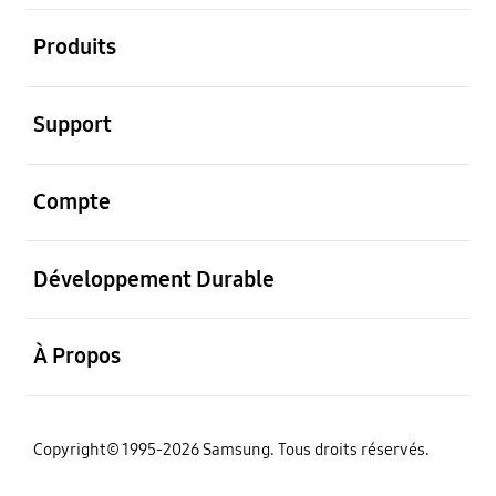
ouvrir
Produits
ouvrir
Support
ouvrir
Compte
ouvrir
Développement Durable
ouvrir
À Propos
‌Copyright© 1995-2026 Samsung. Tous droits réservés.