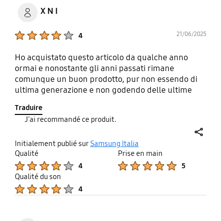
X N I
Product Ratings :
21/06/2025
4
Ho acquistato questo articolo da qualche anno
ormai e nonostante gli anni passati rimane
comunque un buon prodotto, pur non essendo di
ultima generazione e non godendo delle ultime
tecnologie sviluppate. Non mi ha mai dato nessun
Traduire
tipo di problema!
J'ai recommandé ce produit.
share
Initialement publié sur
Samsung Italia
Qualité
Prise en main
Product Ratings :
Product Ratings :
4
5
Qualité du son
Product Ratings :
4