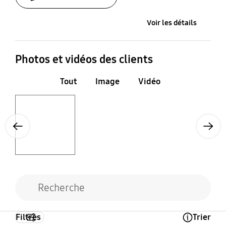
Voir les détails
Photos et vidéos des clients
Tout
Image
Vidéo
Layer popup open
Previous
Next
Filtres
Trier
Open Tooltip Layer