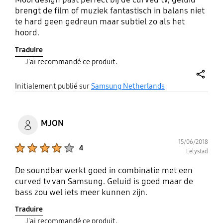
brengt de film of muziek fantastisch in balans niet
te hard geen gedreun maar subtiel zo als het
hoord.
Traduire
J'ai recommandé ce produit.
share
Initialement publié sur
Samsung Netherlands
MJON
15/06/2018
Product Ratings :
4
Lelystad
De soundbar werkt goed in combinatie met een
curved tv van Samsung. Geluid is goed maar de
bass zou wel iets meer kunnen zijn.
Traduire
J'ai recommandé ce produit.